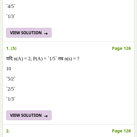
`4/5`
`1/3`
VIEW SOLUTION
1. (5)
Page 126
यदि n(A) = 2, P(A) = `1/5` तब n(s) = ?
10
`5/2`
`2/5`
`1/3`
VIEW SOLUTION
2.
Page 126