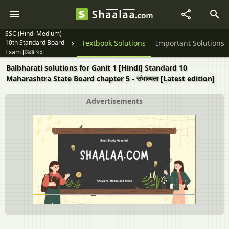
SSC (Hindi Medium)
10th Standard Board
Question Papers
Textbook Solutions
Important Solutions
Exam [कक्षा १०]
Balbharati solutions for Ganit 1 [Hindi] Standard 10
Maharashtra State Board chapter 5 - संभाव्यता [Latest edition]
Advertisements