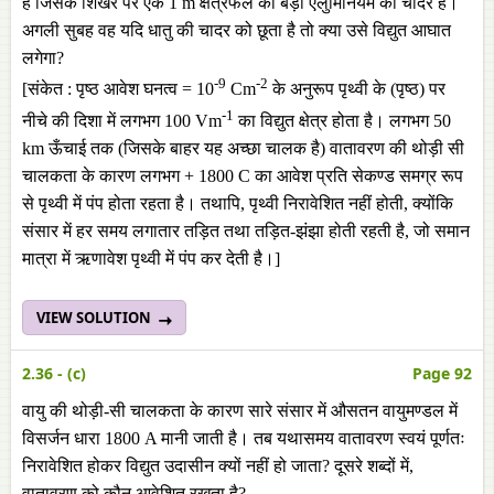
है जिसके शिखर पर एक 1 m क्षेत्रफल की बड़ी ऐलुमिनियम की चादर है।
अगली सुबह वह यदि धातु की चादर को छूता है तो क्या उसे विद्युत आघात
लगेगा?
-9
-2
[संकेत : पृष्ठ आवेश घनत्व = 10
Cm
के अनुरूप पृथ्वी के (पृष्ठ) पर
-1
नीचे की दिशा में लगभग 100 Vm
का विद्युत क्षेत्र होता है। लगभग 50
km ऊँचाई तक (जिसके बाहर यह अच्छा चालक है) वातावरण की थोड़ी सी
चालकता के कारण लगभग + 1800 C का आवेश प्रति सेकण्ड समग्र रूप
से पृथ्वी में पंप होता रहता है। तथापि, पृथ्वी निरावेशित नहीं होती, क्योंकि
संसार में हर समय लगातार तड़ित तथा तड़ित-झंझा होती रहती है, जो समान
मात्रा में ऋणावेश पृथ्वी में पंप कर देती है।]
VIEW SOLUTION
2.36 - (c)
Page 92
वायु की थोड़ी-सी चालकता के कारण सारे संसार में औसतन वायुमण्डल में
विसर्जन धारा 1800 A मानी जाती है। तब यथासमय वातावरण स्वयं पूर्णतः
निरावेशित होकर विद्युत उदासीन क्यों नहीं हो जाता? दूसरे शब्दों में,
वातावरण को कौन आवेशित रखता है?