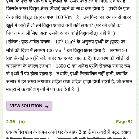
पृथ्वी के पृष्ठ के सापेक्ष वायुमण्डले की ऊपर परत लगभग 400 kV पर है,
जिसके संगत विद्युत-क्षेत्र ऊँचाई बढ़ने के साथ कम होता है। पृथ्वी के पृष्ठ
-1
के सापेक्ष विद्युत-क्षेत्र लगभग 100 Vm
है। तब फिर जब हम घर से बाहर
खुले में जाते हैं तो हमें विद्युत आघात क्यों नहीं लगता? (घर को लोहे का
पिंजरा मान लीजिए; अतः उसके अन्दर कोई विद्युत-क्षेत्र नहीं है।)
-9
-2
[संकेत : पृष्ठ आवेश घनत्व = 10
Cm
के अनुरूप पृथ्वी के (पृष्ठ) पर
-1
नीचे की दिशा में लगभग 100 Vm
का विद्युत क्षेत्र होता है। लगभग 50
km ऊँचाई तक (जिसके बाहर यह अच्छा चालक है) वातावरण की थोड़ी सी
चालकता के कारण लगभग + 1800 C का आवेश प्रति सेकण्ड समग्र रूप
से पृथ्वी में पंप होता रहता है। तथापि, पृथ्वी निरावेशित नहीं होती, क्योंकि
संसार में हर समय लगातार तड़ित तथा तड़ित-झंझा होती रहती है, जो समान
मात्रा में ऋणावेश पृथ्वी में पंप कर देती है।]
VIEW SOLUTION
2.36 - (b)
Page 91
एक व्यक्ति शाम के समय अपने घर के बाहर 2 m ऊँचा अवरोधी पट्ट रखता