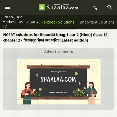
Science (Hindi
Medium) Class 12 [कक्षा
Question Papers
Textbook Solutions
Important Solutions
१२]
NCERT solutions for Bhautiki bhag 1 aur 2 [Hindi] Class 12
chapter 2 - स्थिरवैद्युत विभव तथा धारिता [Latest edition]
Advertisements