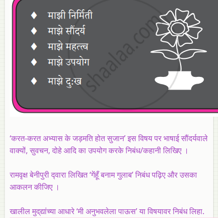
‘करत-करत अभ्‍यास के जड़मति होत सुजान’ इस विषय पर भाषाई सौंदर्यवाले
वाक्‍यों, सुवचन, दोहे आदि का उपयोग करके निबंध/कहानी लिखिए ।
रामवृक्ष बेनीपुरी द्‍वारा लिखित ‘गेंहूँ बनाम गुलाब’ निबंध पढ़िए और उसका
आकलन कीजिए ।
खालील मुद्‌द्यांच्या आधारे ‘मी अनुभवलेला पाऊस’ या विषयावर निबंध लिहा.