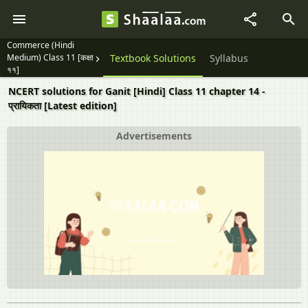
Commerce (Hindi
Medium) Class 11 [कक्षा
Textbook Solutions
Syllabus
११]
NCERT solutions for Ganit [Hindi] Class 11 chapter 14 -
प्रायिकता [Latest edition]
Advertisements