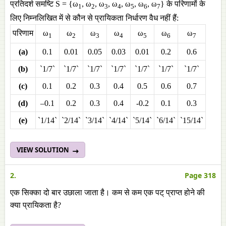
प्रतिदर्श समष्टि S = {ω
, ω
, ω
, ω
, ω
, ω
, ω
} के परिणामों के
1
2
3
4
5
6
7
लिए निम्नलिखित में से कौन से प्रायिकता निर्धारण वैध नहीं हैं:
परिणाम
ω
ω
ω
ω
ω
ω
ω
1
2
3
4
5
6
7
(a)
0.1
0.01
0.05
0.03
0.01
0.2
0.6
(b)
`1/7`
`1/7`
`1/7`
`1/7`
`1/7`
`1/7`
`1/7`
(c)
0.1
0.2
0.3
0.4
0.5
0.6
0.7
(d)
–0.1
0.2
0.3
0.4
-0.2
0.1
0.3
(e)
`1/14`
`2/14`
`3/14`
`4/14`
`5/14`
`6/14`
`15/14`
VIEW SOLUTION
2.
Page 318
एक सिक्का दो बार उछाला जाता है। कम से कम एक पट् प्राप्त होने की
क्या प्रायिकता है?