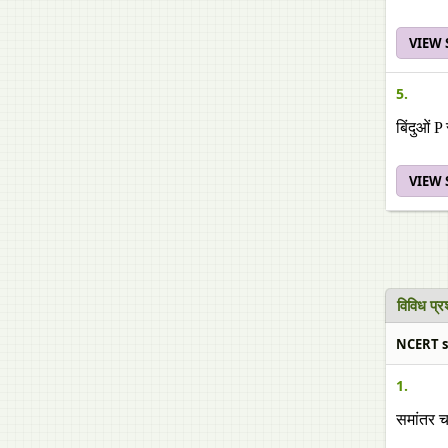
VIEW
5.
बिंदुओं 
VIEW
विविध प्
NCERT sol
1.
समांतर चत