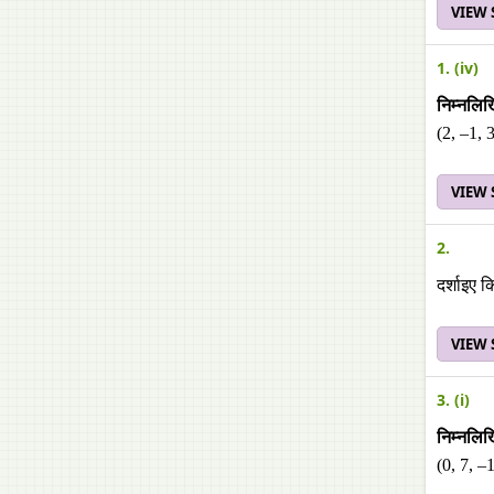
VIEW
1. (iv)
निम्नलिखि
(2, –1, 
VIEW
2.
दर्शाइए क
VIEW
3. (i)
निम्नलिख
(0, 7, –1