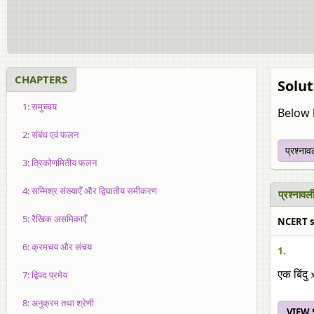
CHAPTERS
Soluti
1: समुच्चय
Below 
2: संबंध एवं फलन
प्रश्ना
3: त्रिकोणमितीय फलन
4: सम्मिश्र संख्याएँ और द्विघातीय समीकरण
प्रश्ना
5: रैखिक असमिकाएँ
NCERT sol
6: क्रमचय और संचय
1.
7: द्विपद प्रमेय
एक बिंदु 
8: अनुक्रम तथा श्रेणी
VIEW