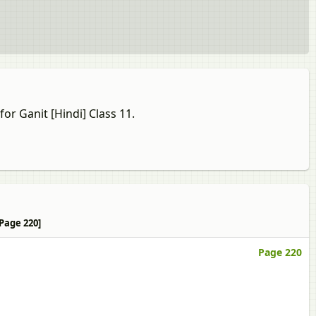
or Ganit [Hindi] Class 11.
 [Page 220]
Page 220