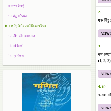
9: सरल रेखाएँ
2.
10: शंकु परिच्छेद
एक बिंदु 
▶ 11: त्रिविमीय ज्यामिति का परिचय
VIEW
12: सीमा और अवकलज
13: सांख्यिकी
3.
उन अष्टां
14: प्रायिकता
(1, 2, 3)
VIEW
4. (i)
x-अक्ष औ
VIEW