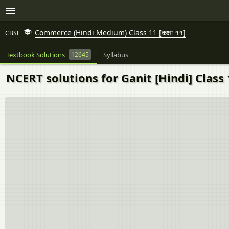
Commerce (Hindi Medium) Class 11 [कक्षा ११]
CBSE
Textbook Solutions
12645
Syllabus
NCERT solutions for Ganit [Hindi] Class 11 