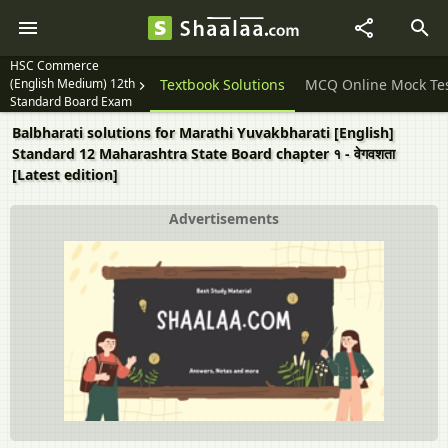
HSC Commerce
(English Medium) 12th
Question Papers
Textbook Solutions
MCQ Online Mock Te
Standard Board Exam
Balbharati solutions for Marathi Yuvakbharati [English]
Standard 12 Maharashtra State Board chapter १ - वेगवशता
[Latest edition]
Advertisements