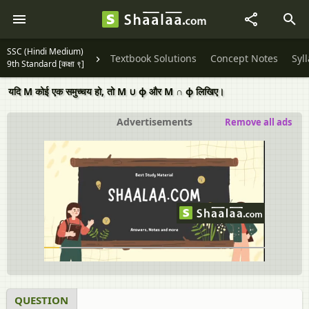
SSC (Hindi Medium)
Textbook Solutions
Concept Notes
Syl
9th Standard [कक्षा ९]
यदि M कोई एक समुच्चय हो, तो M ∪ ϕ और M ∩ ϕ लिखिए।
Advertisements
Remove all ads
QUESTION