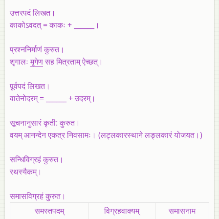
उत्तरपदं लिखत।
काकोऽवदत्‌ = काकः + ______।
प्रश्ननिर्माणं कुरुत।
शृगालः
मृगेण
सह मित्रताम्‌ ऐच्छत्‌।
पूर्वपदं लिखत।
वातेनोदरम्‌ = ______ + उदरम्‌।
सूचनानुसारं कृती: कुरुत।
वयम्‌ आनन्देन एकत्र निवसामः। (लट्लकारस्थाने लङ्लकारं योजयत।)
सन्धिविग्रहं कुरुत।
रथस्यैकम्।
समासविग्रहं कुरुत।
समस्तपदम्
विग्रहवाक्यम्
समासनाम