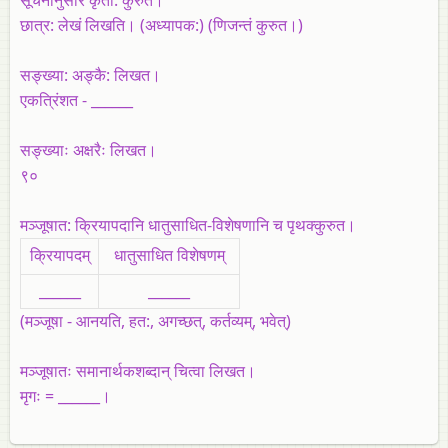
छात्र: लेखं लिखति। (अध्यापक:) (णिजन्तं कुरुत।)
सङ्ख्या: अङ्कै: लिखत।
एकत्रिंशत - ______
सङ्ख्याः अक्षरैः लिखत।
९०
मञ्जूषात: क्रियापदानि धातुसाधित-विशेषणानि च पृथक्कुरुत।
क्रियापदम्‌
धातुसाधित विशेषणम्‌
______
______
(
मञ्जूषा
- आनयति, हत:, अगच्छत्‌, कर्तव्यम्‌, भवेत्‌)
मञ्जूषातः समानार्थकशब्दान्‌ चित्वा लिखत।
मृगः = ______।