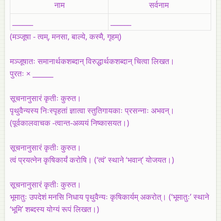
नाम
सर्वनाम
______
______
(
मञ्जूषा
- त्वम्‌, मनसा, बाल्ये, कस्मै, गृहम्‌)
मञ्जूषातः समानार्थकशब्दान्‌ विरुद्धार्थकशब्दान्‌ चित्वा लिखत।
पुरतः × ______
सूचनानुसारं कृतीः कुरुत।
पृथुवैन्यस्य निःस्पृहतां ज्ञात्वा स्तुतिगायकाः प्रसन्नाः अभवन्‌।
(पूर्वकालवाचक -त्वान्त-अव्ययं निष्कासयत।)
सूचनानुसारं कृतीः कुरुत।
त्वं प्रयत्नेन कृषिकार्यं करोषि। (‘त्वं’ स्थाने ‘भवान्‌’ योजयत।)
सूचनानुसारं कृतीः कुरुत।
भूमातुः उपदेशं मनसि निधाय पृथुवैन्यः कृषिकार्यम्‌ अकरोत्‌। (‘भूमातुः’ स्थाने
‘भूमि’ शब्दस्य योग्यं रूपं लिखत।)