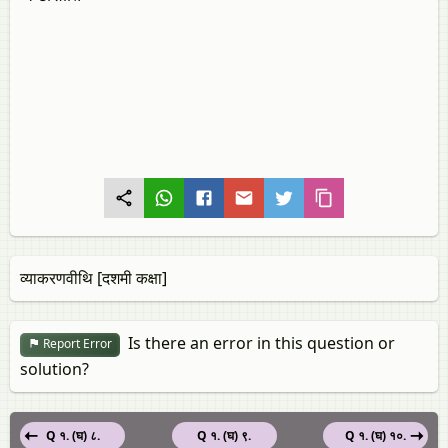
व्याकरणवीथि [दशमी कक्षा]
Is there an error in this question or
Report Error
solution?
Q १. (घ) ८.
Q १. (घ) ९.
Q १. (घ) १०.