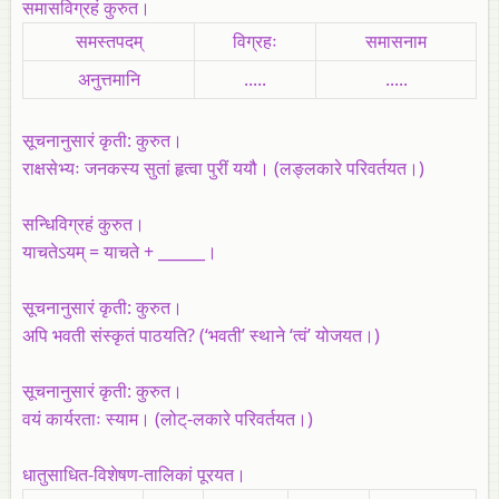
समासविग्रहं कुरुत।
समस्तपदम्
विग्रहः
समासनाम
अनुत्तमानि
.....
.....
सूचनानुसारं कृती: कुरुत।
राक्षसेभ्यः जनकस्य सुतां हृत्वा पुरीं ययौ। (लङ्लकारे परिवर्तयत।)
सन्धिविग्रहं कुरुत।
याचतेऽयम् = याचते + ______।
सूचनानुसारं कृती: कुरुत।
अपि भवती संस्कृतं पाठयति? (‘भवती’ स्थाने ‘त्वं’ योजयत।)
सूचनानुसारं कृती: कुरुत।
वयं कार्यरताः स्याम। (लोट्-लकारे परिवर्तयत।)
धातुसाधित-विशेषण-तालिकां पूरयत।