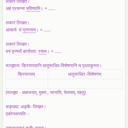
लकारं लिखत।
अहं प्रसन्ना
भविष्यामि
। = ......
लकारं लिखत।
आचार्यः तं
प्रणनाम
। = ......
लकारं लिखत।
वयं वृत्त्यर्थं कार्यरताः
स्याम
। = ......
मञ्जूषातः क्रियापदानि धातुसाधित-विशेषणानि च पृथवकुरुत।
क्रियापदम्‌
धातुसाधित -विशेषणम्‌
(
मञ्जूषा
- अकथयत्‌, मुक्तः, जानाति, भेतव्यम्‌, वहतु)
सङ्ख्या: अङ्कैः लिखत।
एकोनसप्ततिः -
सूचनानुसारं कृती: कुरुत।