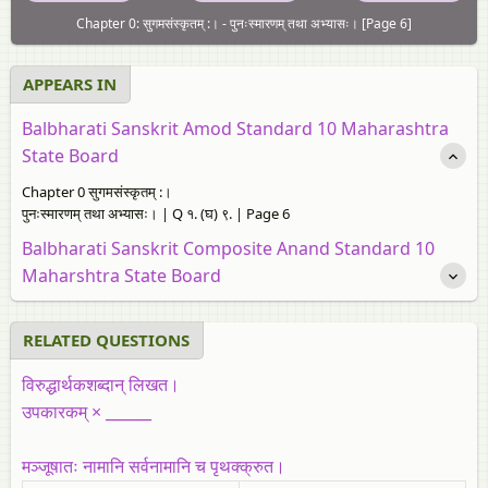
Chapter 0: सुगमसंस्कृतम् :। - पुनःस्मारणम्‌ तथा अभ्यासः। [Page 6]
APPEARS IN
Balbharati Sanskrit Amod Standard 10 Maharashtra
State Board
Chapter 0 सुगमसंस्कृतम् :।
पुनःस्मारणम्‌ तथा अभ्यासः। | Q १. (घ) ९. | Page 6
Balbharati Sanskrit Composite Anand Standard 10
Maharshtra State Board
RELATED QUESTIONS
विरुद्धार्थकशब्दान्‌ लिखत।
उपकारकम्‌
×
______
मञ्जूषातः नामानि सर्वनामानि च पृथक्क्रुत।