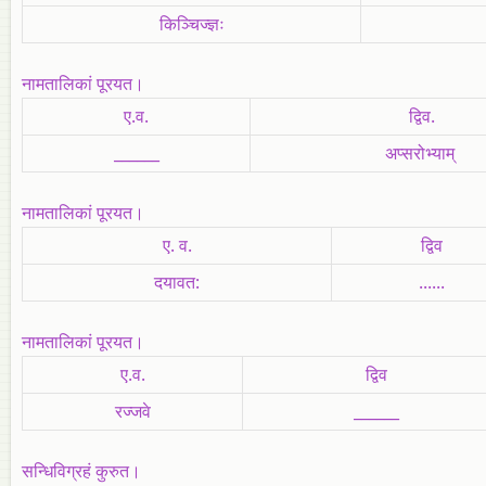
किञ्चिज्ज्ञः
नामतालिकां पूरयत।
ए.व.
द्विव.
______
अप्सरोभ्याम्
नामतालिकां पूरयत।
ए. व.
द्विव
दयावत:
......
नामतालिकां पूरयत।
ए.व.
द्विव
रज्जवे
______
सन्धिविग्रहं कुरुत।