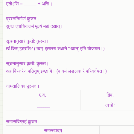
मृतोऽसि = ______ + असि।
प्रश्ननिर्माणं कुरुत।
सुगत एवाधिकतमं मूल्यं
मह्यं
दद्यात्।
सूचनानुसारं कृती: कुरुत।
त्वं किम् इच्छसि? (‘त्वम्’ इत्यस्य स्थाने ‘भवान्’ इति योजयत।)
सूचनानुसार कृती: कुरुत।
अहं विस्तरेण पठितुम् इच्छामि। (वाक्यं लङ्लकारे परिवर्तयत।)
नामतालिकां पूरयत।
ए.व.
द्विव.
______
त्वचोः
समासविग्रहं कुरुत।
समस्तपदम्