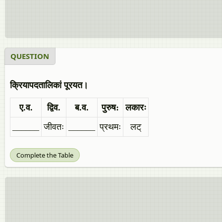
QUESTION
क्रियापदतालिकां पूरयत।
ए.व.
द्विव.
ब.व.
पुरुष:
लकारः
______
जीवतः
______
प्रथमः
लट्
Complete the Table