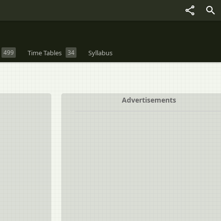
499
Time Tables
34
Syllabus
Advertisements