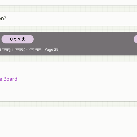
on?
Q ९. १. (i)
परमाणुः। (संवादः) - भाषाभ्यासः [Page 29]
te Board