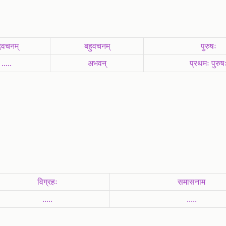
विवचनम्
बहुवचनम्
पुरुषः
.....
अभवन्
प्रथमः पुरुष
विग्रहः
समासनाम
.....
.....