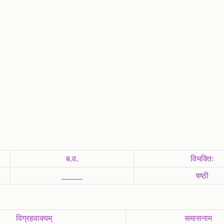
ब.व.
विभक्तिः
______
षष्ठी
विग्रहवाक्यम्
समासनाम