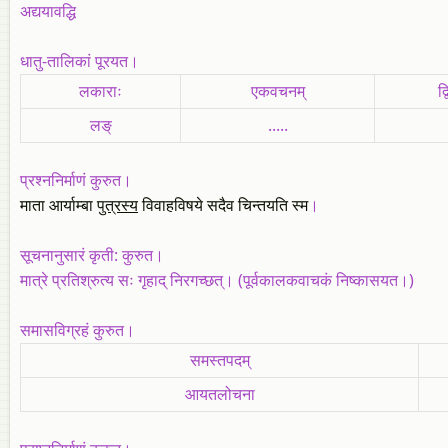
अद्ययावद्धि
धातु-तालिकां पूरयत।
लकाराः
एकवचनम्
द्
लङ्‌
.....
प्रश्ननिर्माणं कुरुत
।
माता आर्याम्बा
पुत्रस्य
विवाहविषये सदैव चिन्तयति स्म
।
सूचनानुसारं कृती: कुरुत।
मात्रे प्रतिश्रुत्य सः गृहाद् निरगच्छत्। (पूर्वकालकवाचकं निष्कासयत।)
समासविग्रहं कुरुत।
समस्तपदम्
आयतलोचना