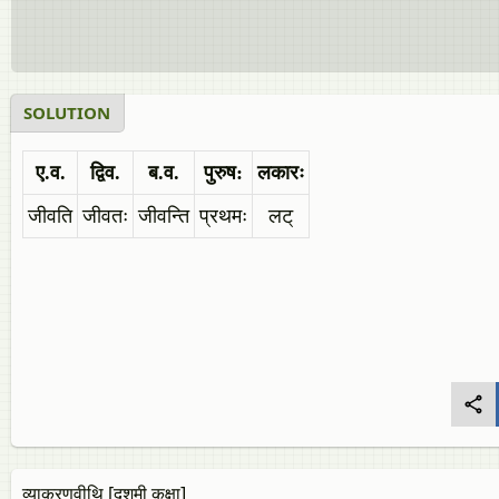
SOLUTION
ए.व.
द्विव.
ब.व.
पुरुष:
लकारः
जीवति
जीवतः
जीवन्ति
प्रथमः
लट्
व्याकरणवीथि [दशमी कक्षा]