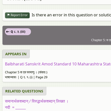
Is there an error in this question or soluti
Report Error
Q ८. २. (iii)
Chapter 5: स एव 
APPEARS IN
Balbharati Sanskrit Amod Standard 10 Maharashtra Sta
Chapter 5 स एव परमाणुः। (संवादः)
भाषाभ्यासः | Q ९. १. (i) | Page 29
RELATED QUESTIONS
समानार्थकशब्दान्‌ / विरुद्धार्थकशब्दान्‌ लिखत ।
नदी = ______