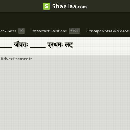
ock Tests
39
Important Solutions
8391
Concept Notes & Videos
 ______ जीवतः ______ प्रथमः लट्
Advertisements