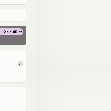
Q ९. १. (ii)