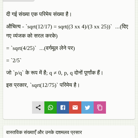
दी गई संख्या एक परिमेय संख्या है।
औचित्य
- `sqrt(12/17) = sqrt((3 xx 4)/(3 xx 25))` ...(दिए
गए व्यंजक को सरल करके)
= `sqrt(4/25)` ...(वर्गमूल लेने पर)
= `2/5`
जो `p/q` के रूप में है; q ≠ 0, p, q दोनों पूर्णांक हैं।
इस प्रकार, `sqrt(12/75)` परिमेय है।
वास्तविक संख्याएँ और उनके दशमलव प्रसार