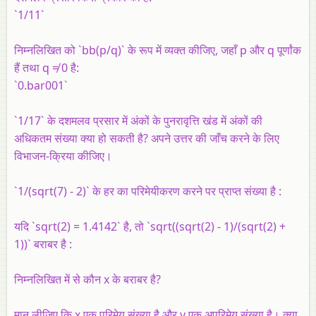
`1/11`
निम्नलिखित को `bb(p/q)` के रूप में व्यक्त कीजिए, जहाँ p और q पूर्णांक
हैं तथा q ≠ 0 है:
`0.bar001`
`1/17` के दशमलव प्रसार में अंकों के पुनरावृत्ति खंड में अंकों की
अधिकतम संख्या क्या हो सकती है? अपने उत्तर की जाँच करने के लिए
विभाजन-क्रिया कीजिए।
`1/(sqrt(7) - 2)` के हर का परिमेयीकरण करने पर प्राप्त संख्या है :
यदि `sqrt(2) = 1.4142` है, तो `sqrt((sqrt(2) - 1)/(sqrt(2) +
1))` बराबर है :
निम्नलिखित में से कौन x के बराबर है?
मान लीजिए कि x एक परिमेय संख्या है और y एक अपरिमेय संख्या है। क्या