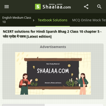
English Medium Class
Question Papers
Textbook Solutions
MCQ Online Mock Te
10
NCERT solutions for Hindi Sparsh Bhag 2 Class 10 chapter 5 -
पर्वत प्रदेश में पावस [Latest edition]
Advertisements