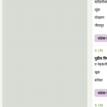
श्रीहरीक
थुंबा
पोखरण
जैतापूर
VIEW
२. (१)
पुढील वि
पं नेहरूं
चूक
बरोबर
VIEW
२. (२)