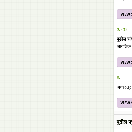
VIEW
३. (३)
पुढील सं
जागतिक 
VIEW
४.
अण्वस्त्
VIEW
पुढील प्