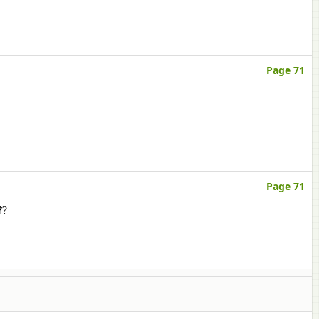
Page 71
Page 71
े?