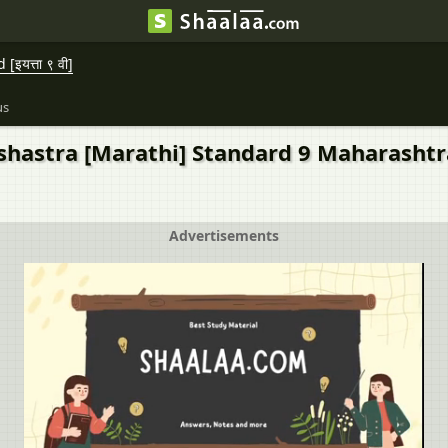
इयत्ता ९ वी]
us
hastra [Marathi] Standard 9 Maharashtra Sta
Advertisements