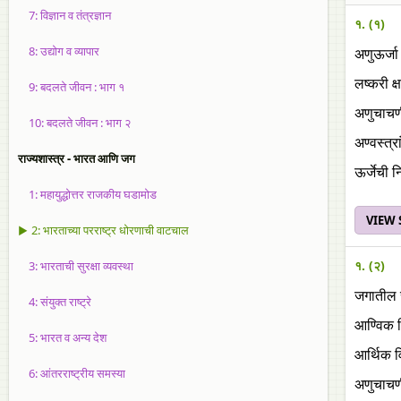
7: विज्ञान व तंत्रज्ञान
१. (१)
8: उद्योग व व्यापार
अणुऊर्जा
लष्करी क्
9: बदलते जीवन : भाग १
अणुचाचण
10: बदलते जीवन : भाग २
अण्वस्त्र
राज्यशास्त्र - भारत आणि जग
ऊर्जेची नि
1: महायुद्धोत्तर राजकीय घडामोड
VIEW
▶ 2: भारताच्या परराष्ट्र धोरणाची वाटचाल
१. (२)
3: भारताची सुरक्षा व्यवस्था
जगातील सर
4: संयुक्त राष्ट्रे
आण्विक 
5: भारत व अन्य देश
आर्थिक 
6: आंतरराष्ट्रीय समस्या
अणुचाचण