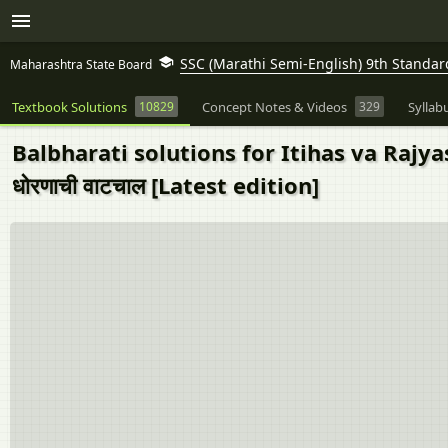
SSC (Marathi Semi-English) 9th Standard [
Maharashtra State Board
Textbook Solutions
10829
Concept Notes & Videos
329
Syllab
Balbharati solutions for Itihas va Rajyas
धोरणाची वाटचाल [Latest edition]