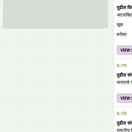
पुढील वि
अटलबिहार
चूक
बरोबर
VIEW
३. (१)
पुढील सं
भारताचे प
VIEW
३. (२)
पुढील सं
राष्ट्रीय