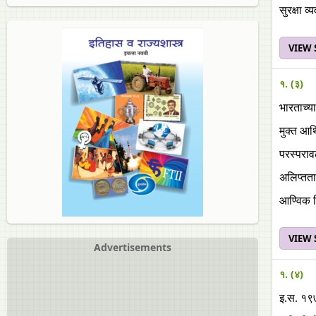
सुरक्षा व्
VIEW
१. (३)
भारताच्या
मुक्त आर
परस्पराव
अलिप्तत
आण्विक 
VIEW
Advertisements
१. (४)
इ.स. १९