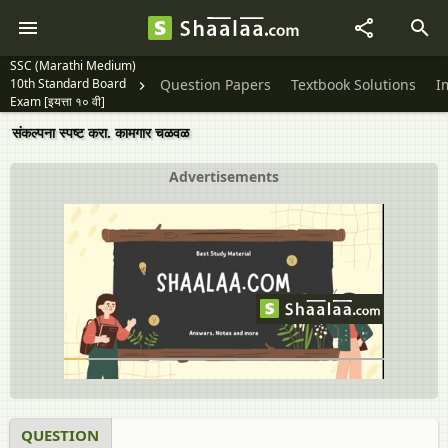
SSC (Marathi Medium)
10th Standard Board
Question Papers
Textbook Solutions
I
Exam [इयत्ता १० वी]
संकल्‍पना स्‍पष्‍ट करा. कामगार चळवळ
Advertisements
QUESTION