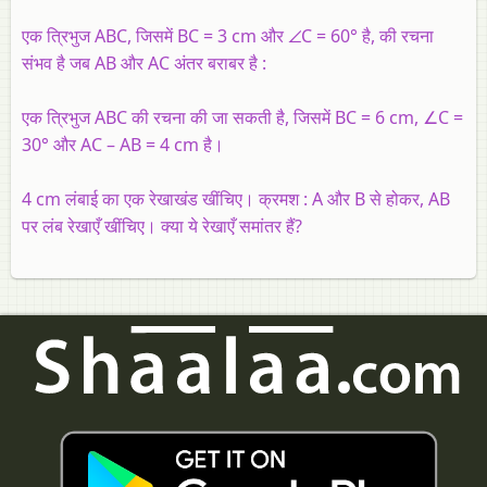
एक त्रिभुज ABC, जिसमें BC = 3 cm और ∠C = 60° है, की रचना
संभव है जब AB और AC अंतर बराबर है :
एक त्रिभुज ABC की रचना की जा सकती है, जिसमें BC = 6 cm, ∠C =
30° और AC – AB = 4 cm है।
4 cm लंबाई का एक रेखाखंड खींचिए। क्रमश : A और B से होकर, AB
पर लंब रेखाएँ खींचिए। क्या ये रेखाएँ समांतर हैं?