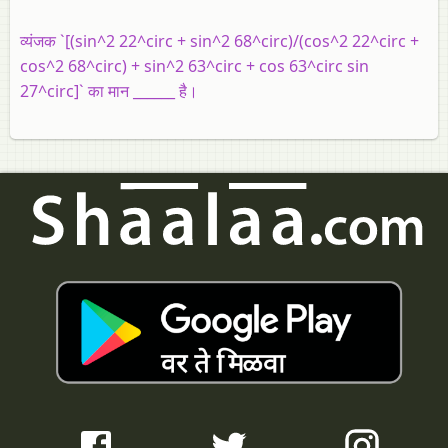
व्यंजक `[(sin^2 22^circ + sin^2 68^circ)/(cos^2 22^circ +
cos^2 68^circ) + sin^2 63^circ + cos 63^circ sin
27^circ]` का मान ______ है।