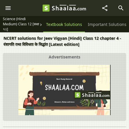
Science (Hindi
Medium) Class 12 [कक्षा
Question Papers
Textbook Solutions
Important Solutions
१२]
NCERT solutions for Jeev Vigyan [Hindi] Class 12 chapter 4 -
वंशागति तथा विविधता के सिद्धांत [Latest edition]
Advertisements