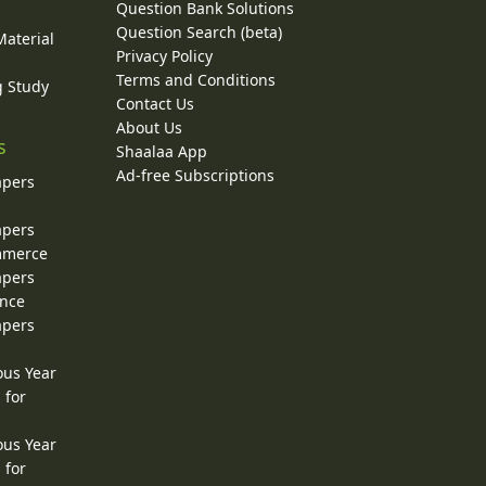
Question Bank Solutions
Question Search (beta)
Material
Privacy Policy
Terms and Conditions
g Study
Contact Us
About Us
s
Shaalaa App
Ad-free Subscriptions
apers
apers
ommerce
apers
ence
apers
ous Year
 for
ous Year
 for