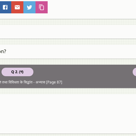
on?
Q 2. (ग)
 तथा विविधता के सिद्धांत - अभ्यास [Page 87]