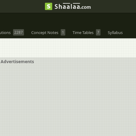
utions
2287
Concept Notes
1
Time Tables
7
Syllabus
Advertisements