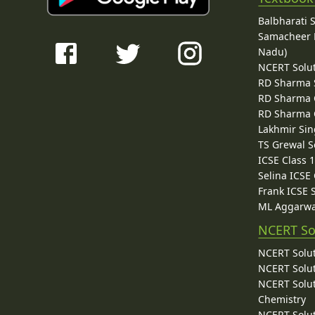
Balbharati 
Samacheer K
Nadu)
NCERT Solu
RD Sharma 
RD Sharma C
RD Sharma C
Lakhmir Sin
TS Grewal S
ICSE Class 
Selina ICSE
Frank ICSE 
ML Aggarwa
NCERT So
NCERT Solut
NCERT Solut
NCERT Solut
Chemistry
NCERT Solut