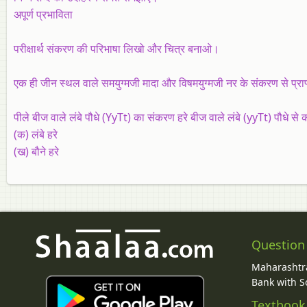
अपूर्ण प्रभाविता
परीक्षार्थ संकरण की परिभाषा लिखो और चित्र बनाओ।
एक ही जीन स्थल वाले समयुग्मजी मादा और विषमयुग्मजी नर के संकरण से प्राप
पीले बीज वाले लंबे पौधे (YyTt) का संकरण हरे बीज वाले लंबे (yyTt) पौधे स
(क) लंबे हरे
(ख) बौने हरे
Question
Maharashtra
Bank with So
Textbook