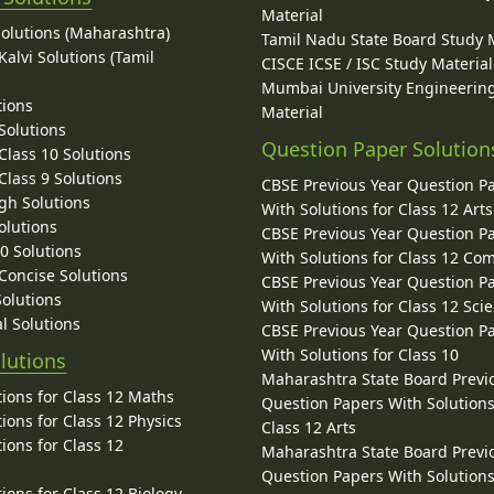
Material
Solutions (Maharashtra)
Tamil Nadu State Board Study 
alvi Solutions (Tamil
CISCE ICSE / ISC Study Material
Mumbai University Engineerin
tions
Material
Solutions
Question Paper Solution
lass 10 Solutions
lass 9 Solutions
CBSE Previous Year Question P
gh Solutions
With Solutions for Class 12 Arts
olutions
CBSE Previous Year Question P
10 Solutions
With Solutions for Class 12 C
 Concise Solutions
CBSE Previous Year Question P
Solutions
With Solutions for Class 12 Sci
l Solutions
CBSE Previous Year Question P
With Solutions for Class 10
lutions
Maharashtra State Board Previ
ions for Class 12 Maths
Question Papers With Solutions
ions for Class 12 Physics
Class 12 Arts
ions for Class 12
Maharashtra State Board Previ
Question Papers With Solutions
ions for Class 12 Biology