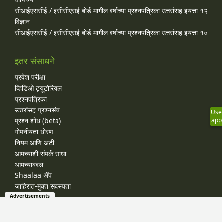
सीआईएससीई / इसीसीएसई बोर्ड मागील वर्षाच्या प्रश्‍नपत्रिका उत्तरांसह इयत्ता १२
विज्ञान
सीआईएससीई / इसीसीएसई बोर्ड मागील वर्षाच्या प्रश्‍नपत्रिका उत्तरांसह इयत्ता १०
इतर संसाधने
प्रवेश परीक्षा
व्हिडिओ ट्यूटोरियल
प्रश्नपत्रिका
उत्तरांसह प्रश्नसंच
Use
प्रश्न शोध (beta)
app
गोपनीयता धोरण
नियम आणि अटी
आमच्याशी संपर्क साधा
आमच्याबद्दल
Shaalaa ॲप
जाहिरात-मुक्त सदस्यता
Advertisements
© 2026 Shaalaa.com