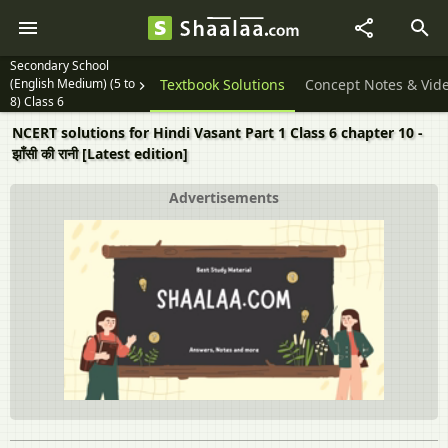
Secondary School
(English Medium) (5 to
Textbook Solutions
Concept Notes & Vid
8) Class 6
NCERT solutions for Hindi Vasant Part 1 Class 6 chapter 10 -
झाँसी की रानी [Latest edition]
Advertisements