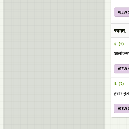
VIEW
स्वमत.
६. (१)
आलोकमधील
VIEW
६. (२)
हुशार मुल
VIEW