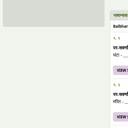
भाषाभ्य
Balbhara
१. १
पर-सवर्णा
घंटा - _
VIEW
१. २
पर-सवर्णा
मंदिर - 
VIEW