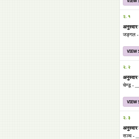
VIEW
२. १
अनुस्वार
जङ्गल -
VIEW
२. २
अनुस्वार
चेण्डू -
VIEW
२. ३
अनुस्वार
सञ्च - 