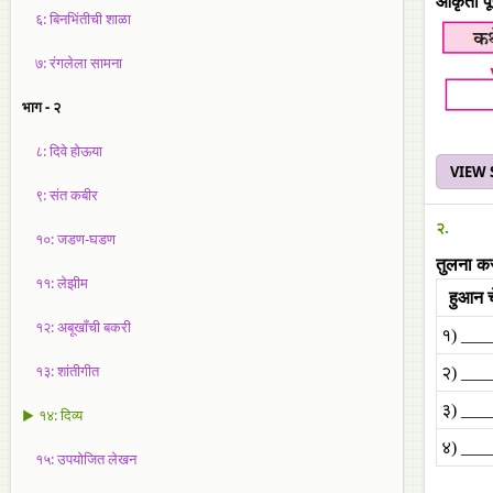
आकृती पूर
६: बिनभिंतीची शाळा
७: रंगलेला सामना
भाग - २
८: दिवे होऊया
VIEW
९: संत कबीर
२.
१०: जडण-घडण
तुलना कर
११: लेझीम
हुआन च
१२: अबूखाँची बकरी
१) ___
१३: शांतीगीत
२) ___
३) ___
▶ १४: दिव्य
४) ___
१५: उपयोजित लेखन