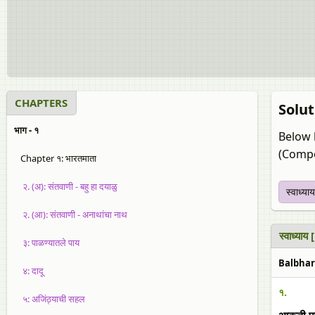
CHAPTERS
Solut
भाग - १
Below 
(Compo
Chapter १: भारतमाता
२. (अ): संतवाणी - बहु हा दयाळु
स्वाध्याय
२. (आ): संतवाणी - अनाथांचा नाथ
स्वाध्या
३: पाळण्यातले पाय
Balbhara
४: दादू
१.
५: अजिंठ्याची सहल