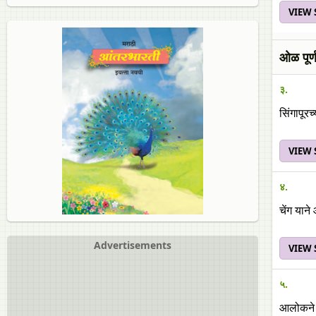
VIEW
ओळ पूर्
३.
सिंगापूर
VIEW
४.
चेंग यान
Advertisements
VIEW
५.
आलोकने कौ