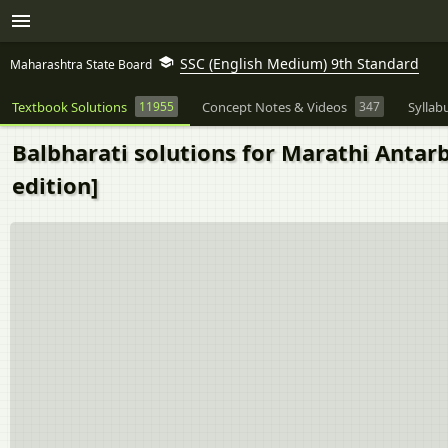
SSC (English Medium) 9th Standard
Maharashtra State Board
Textbook Solutions
11955
Concept Notes & Videos
347
Syllab
Balbharati solutions for Marathi Antarb
edition]