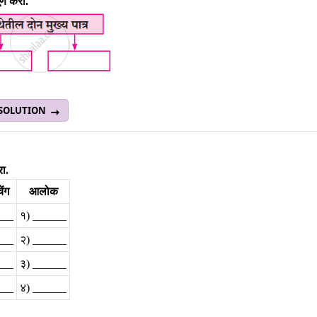
्ण करा.
 SOLUTION
ा.
ेंग
आलोक
___
१) ______
___
२) ______
___
३) ______
___
४) ______