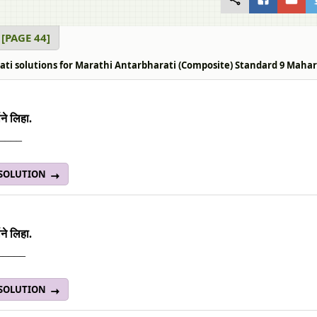
ास [PAGE 44]
ti solutions for Marathi Antarbharati (Composite) Standard 9 Maharasht
ने लिहा.
_____
 SOLUTION
ने लिहा.
______
 SOLUTION