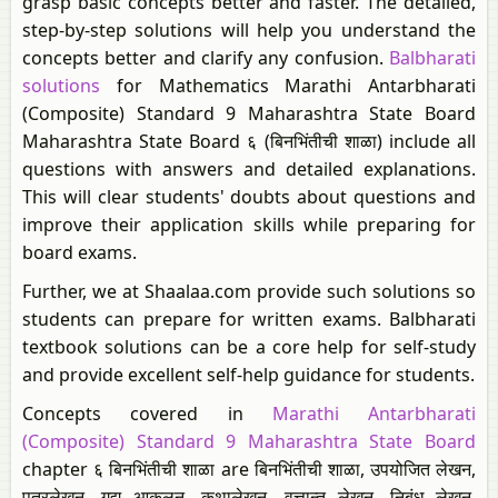
grasp basic concepts better and faster. The detailed,
step-by-step solutions will help you understand the
concepts better and clarify any confusion.
Balbharati
solutions
for Mathematics Marathi Antarbharati
(Composite) Standard 9 Maharashtra State Board
Maharashtra State Board ६ (बिनभिंतीची शाळा) include all
questions with answers and detailed explanations.
This will clear students' doubts about questions and
improve their application skills while preparing for
board exams.
Further, we at Shaalaa.com provide such solutions so
students can prepare for written exams. Balbharati
textbook solutions can be a core help for self-study
and provide excellent self-help guidance for students.
Concepts covered in
Marathi Antarbharati
(Composite) Standard 9 Maharashtra State Board
chapter ६ बिनभिंतीची शाळा are बिनभिंतीची शाळा, उपयोजित लेखन,
पत्रलेखन, गद्य आकलन, कथालेखन, वृत्तान्त लेखन, निबंध लेखन,