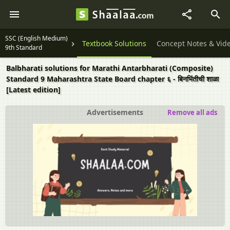
SSC (English Medium)
Textbook Solutions
Concept Notes & Vid
9th Standard
Balbharati solutions for Marathi Antarbharati (Composite)
Standard 9 Maharashtra State Board chapter ६ - बिनभिंतीची शाळा
[Latest edition]
Advertisements
Remove all ads