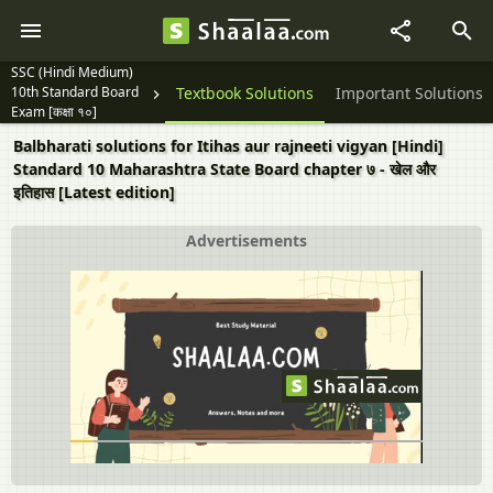
SSC (Hindi Medium)
10th Standard Board
Question Papers
Textbook Solutions
Important Solutions
Exam [कक्षा १०]
Balbharati solutions for Itihas aur rajneeti vigyan [Hindi]
Standard 10 Maharashtra State Board chapter ७ - खेल और
इतिहास [Latest edition]
Advertisements