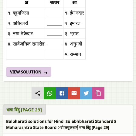
अ
उत्‍तर
आ
१. बहुमंजिला
______
१. ईमानदार
२. अधिकारी
______
२. इमारत
३. नया ठेकेदार
______
३. भ्रष्ट
४. सार्वजनिक समारोह
______
४. अनुभवी
५. सम्‍मान
VIEW SOLUTION
भाषा बिंदु [PAGE 29]
Balbharati solutions for Hindi Sulabhbharati Standard 8
Maharashtra State Board २ दो लघुकथाएँ भाषा बिंदु [Page 29]