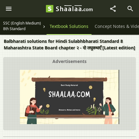
SSC (English Medium)
Textbook Solutions
Concept Notes & Vid
8th Standard
Balbharati solutions for Hindi Sulabhbharati Standard 8
Maharashtra State Board chapter २ - दो लघुकथाएँ [Latest edition]
Advertisements