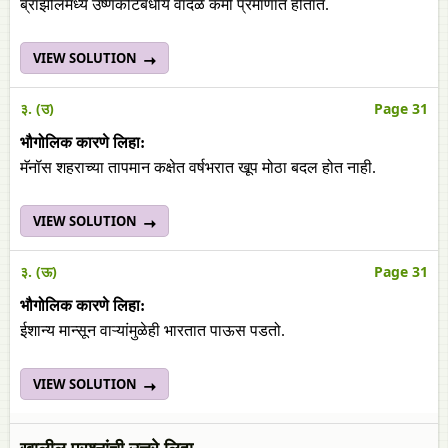
ब्राझीलमध्ये उष्णकटिबंधीय वादळे कमी प्रमाणात होतात.
VIEW SOLUTION
३. (उ)
Page 31
भौगोलिक कारणे लिहा:
मॅनॉस शहराच्या तापमान कक्षेत वर्षभरात खूप मोठा बदल होत नाही.
VIEW SOLUTION
३. (ऊ)
Page 31
भौगोलिक कारणे लिहा:
ईशान्य मान्सून वाऱ्यांमुळेही भारतात पाऊस पडतो.
VIEW SOLUTION