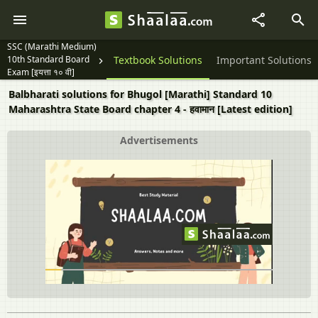
SSC (Marathi Medium)
10th Standard Board
Question Papers
Textbook Solutions
Important Solutions
Exam [इयत्ता १० वी]
Balbharati solutions for Bhugol [Marathi] Standard 10
Maharashtra State Board chapter 4 - हवामान [Latest edition]
Advertisements