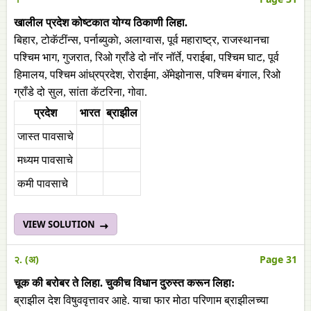
खालील
प्रदेश
कोष्टकात
योग्य
ठिकाणी
लिहा
.
बिहार, टोकॅटींन्स, पर्नाब्युकाे, अलाग्वास, पूर्व महाराष्ट्र, राजस्थानचा
पश्चिम भाग, गुजरात, रिओ ग्राँडे दो नॉर नॉर्ते, पराईबा, पश्चिम घाट, पूर्व
हिमालय, पश्चिम आंध्रप्रदेश, रोराईमा, ॲमेझोनास, पश्चिम बंगाल, रिओ
ग्राँडे दो सुल, सांता कॅटरिना, गोवा.
प्रदेश
भारत
ब्राझील
जास्त पावसाचे
मध्यम पावसाचे
कमी पावसाचे
VIEW SOLUTION
२. (अ)
Page 31
चूक
की
बरोबर
ते
लिहा
.
चुकीच
विधान
दुरुस्त
करून
लिहा
:
ब्राझील देश विषुववृत्तावर आहे. याचा फार मोठा परिणाम ब्राझीलच्या