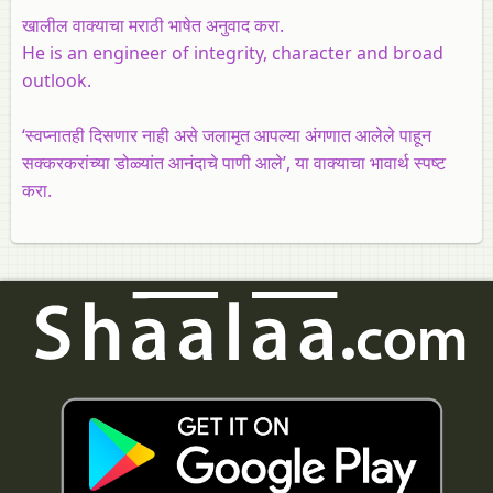
खालील वाक्याचा मराठी भाषेत अनुवाद करा.
He is an engineer of integrity, character and broad
outlook.
‘स्वप्नातही दिसणार नाही असे जलामृत आपल्या अंगणात आलेले पाहून
सक्करकरांच्या डोळ्यांत आनंदाचे पाणी आले’, या वाक्याचा भावार्थ स्पष्ट
करा.