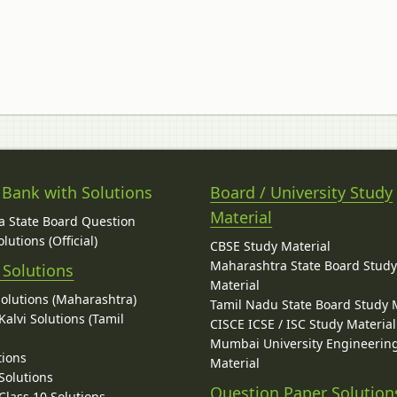
 Bank with Solutions
Board / University Study
Material
 State Board Question
lutions (Official)
CBSE Study Material
Maharashtra State Board Stud
 Solutions
Material
Solutions (Maharashtra)
Tamil Nadu State Board Study 
alvi Solutions (Tamil
CISCE ICSE / ISC Study Material
Mumbai University Engineerin
tions
Material
Solutions
Question Paper Solution
lass 10 Solutions