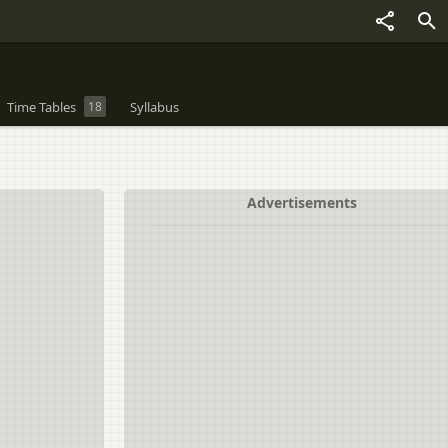
Time Tables
18
Syllabus
Advertisements