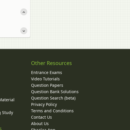
Other Resources
Entrance Exams
Video Tutorials
Question Papers
y
Question Bank Solutions
Question Search (beta)
Material
Privacy Policy
Terms and Conditions
g Study
Contact Us
About Us
s
Shaalaa App