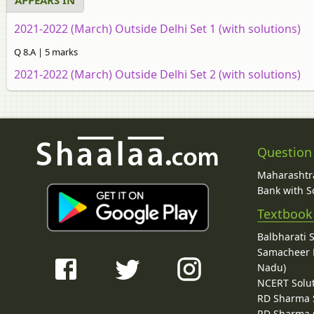
2021-2022 (March) Outside Delhi Set 1 (with solutions)
Q 8.A | 5 marks
2021-2022 (March) Outside Delhi Set 2 (with solutions)
Question
Maharashtra
Bank with So
Textbook
Balbharati 
Samacheer K
Nadu)
NCERT Solu
RD Sharma 
RD Sharma C