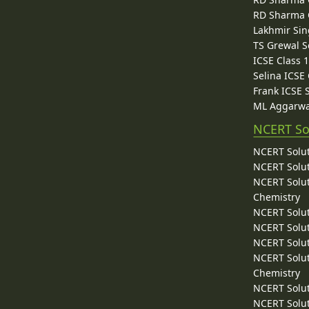
RD Sharma C
Lakhmir Sin
TS Grewal S
ICSE Class 
Selina ICSE
Frank ICSE 
ML Aggarwa
NCERT So
NCERT Solut
NCERT Solut
NCERT Solut
Chemistry
NCERT Solut
NCERT Solut
NCERT Solut
NCERT Solut
Chemistry
NCERT Solut
NCERT Solut