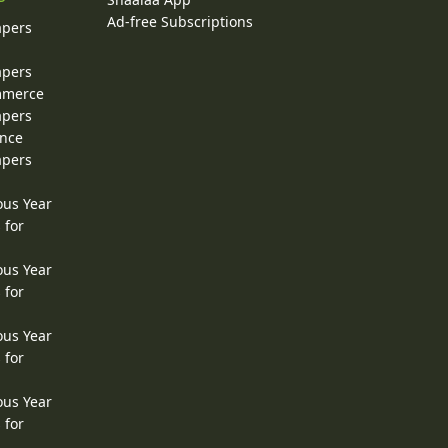
Ad-free Subscriptions
apers
apers
ommerce
apers
ence
apers
ous Year
 for
ous Year
 for
ous Year
 for
ous Year
 for