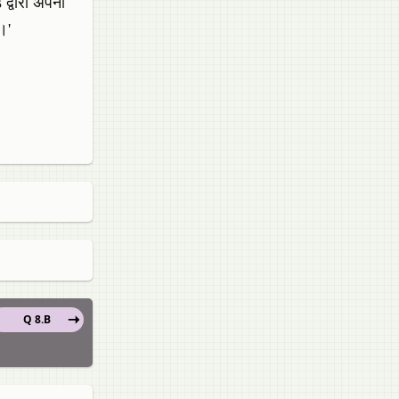
द्वारा अपनी
।'
Q 8.B