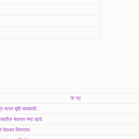
‘ब’ गट
त्र भारत भूमी चमकावी.
ातील भेदभाव नष्ट व्हावे.
ने भेदभाव विसरावा.