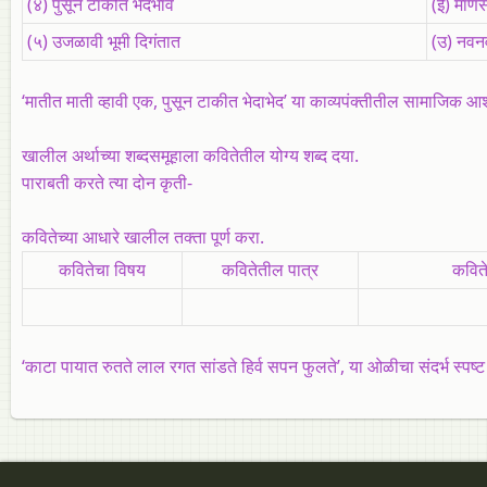
(४) पुसून टाकीत भेदभाव
(ई) माणसा
(५) उजळावी भूमी दिगंतात
(उ) नवनवी
‘मातीत माती व्हावी एक, पुसून टाकीत भेदाभेद’ या काव्यपंक्तीतील सामाजिक आ
खालील अर्थाच्या शब्दसमूहाला कवितेतील योग्य शब्द दया.
पाराबती करते त्या दोन कृती-
कवितेच्या आधारे खालील तक्ता पूर्ण करा.
कवितेचा विषय
कवितेतील पात्र
कविते
‘काटा पायात रुतते लाल रगत सांडते हिर्व सपन फुलते’, या ओळीचा संदर्भ स्पष्ट