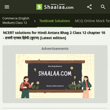
Commerce (English
Question Papers
Textbook Solutions
MCQ Online Mock Te
Medium) Class 12
NCERT solutions for Hindi Antara Bhag 2 Class 12 chapter 10
- हजारी प्रसाद द्विवेदी (कुटज) [Latest edition]
Advertisements