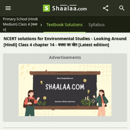
Primary School (Hindi
Medium) Class 4 [कक्षा
Textbook Solutions
Syllabus
४]
NCERT solutions for Environmental Studies - Looking Around
[Hindi] Class 4 chapter 14 - बसवा का खेत [Latest edition]
Advertisements