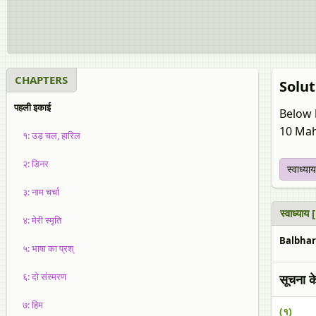
CHAPTERS
Soluti
पहली इकाई
Below 
10 Mah
१: उड़ चल, हारिल
२: डिनर
स्‍वाध्याय
३: नाम चर्चा
स्‍वाध्य
४: मेरी स्मृति
Balbhara
५: भाषा का प्रश्
६: दो संस्‍मरण
सूचना क
७: हिम
(१)