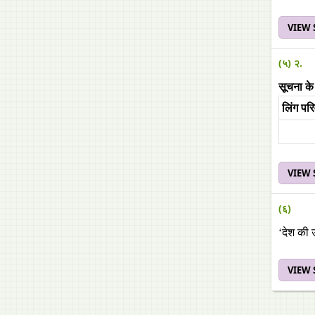
VIEW
(५) २.
सूचना के
लिंग परि
VIEW
(६)
‘देश की 
VIEW