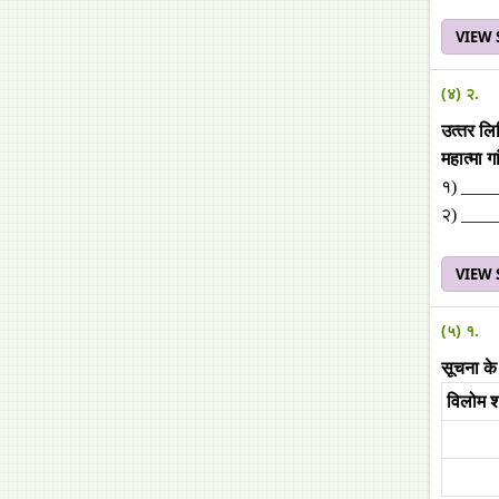
VIEW
(४) २.
उत्‍तर ल
महात्‍मा ग
१) ____
२) ___
VIEW
(५) १.
सूचना के
विलोम श