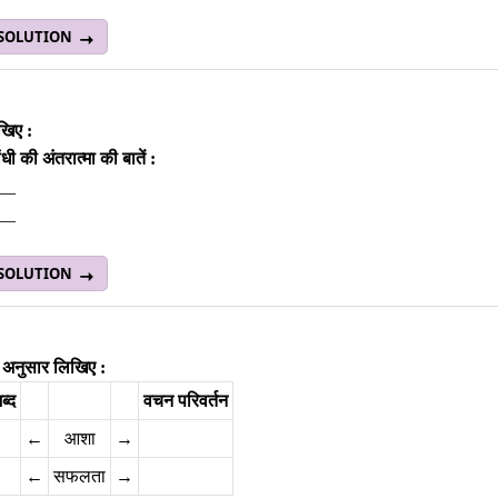
 SOLUTION
िखिए :
ांधी की अंतरात्‍मा की बातें :
__
___
 SOLUTION
 अनुसार लिखिए :
ब्द
वचन परिवर्तन
←
आशा
→
←
सफलता
→