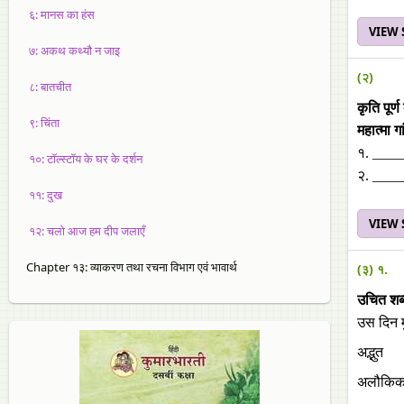
६: मानस का हंस
VIEW
७: अकथ कथ्‍याै न जाइ
(२)
८: बातचीत
कृति पूर्
९: चिंता
महात्‍मा 
१. ____
१०: टॉल्स्टॉय के घर के दर्शन
२. ___
११: दुख
VIEW
१२: चलो आज हम दीप जलाएँ
Chapter १३: व्याकरण तथा रचना विभाग एवं भावार्थ
(३) १.
उचित शब्
उस दिन म
अद्भुत
अलौकिक