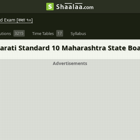
 Exam [कक्षा १०]
utions
3215
Time Tables
17
Syllabus
ati Standard 10 Maharashtra State Board cha
Advertisements