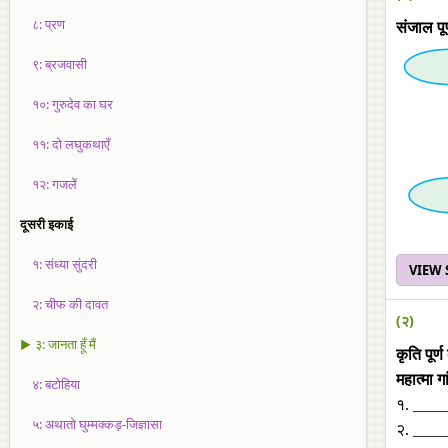
८: प्रण
संजाल पू
९: ब्रजवासी
१०: गुरुदेव का घर
११: दो लघुकथाएँ
१२: गजलें
दूसरी इकाई
१: संध्या सुंदरी
VIEW
२: चीफ की दावत
(२)
▶ ३: जानता हूँ मैं
कृति पूर्
महात्‍मा ग
४: बटोहिया
१. ____
५: अथातो घुम्‍मक्‍कड़-जिज्ञासा
२. ___