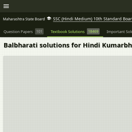
SSC (Hindi Medium) 10th Standard Board
Maharashtra State Board
Question Papers
101
Textbook Solutions
18469
Important Sol
Balbharati solutions for Hindi Kumarbhar