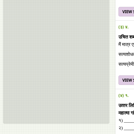
VIEW
(३) ४.
उचित शब्
मैं मात्र
सत्‍यशो
सत्‍यप्रेमी
VIEW
(४) १.
उत्‍तर ल
महात्‍मा 
१) ____
२) ___