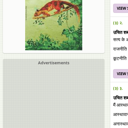
VIEW
(३) २.
उचित शब्
सत्‍य के
राजनीति
कूटनीति
Advertisements
VIEW
(३) ३.
उचित शब्
मैं आस्‍थ
आस्‍थावा
अनास्‍था