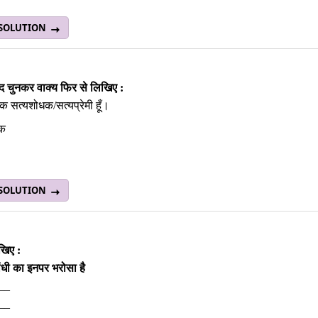
 SOLUTION
‍द चुनकर वाक्‍य फिर से लिखिए :
 एक सत्‍यशोधक/सत्‍यप्रेमी हूँ।
धक
 SOLUTION
िखिए :
गांधी का इनपर भरोसा है
__
___