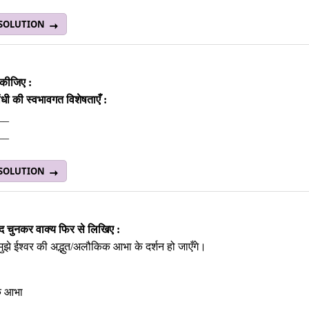
 SOLUTION
ण कीजिए :
गांधी की स्‍वभावगत विशेषताएँ :
__
___
 SOLUTION
‍द चुनकर वाक्‍य फिर से लिखिए :
ुझे ईश्वर की अद्भुत/अलौकिक आभा के दर्शन हो जाएँगे।
 आभा