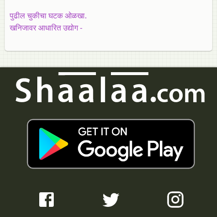
पुढील चुकीचा घटक ओळखा.
खनिजावर आधारित उद्योग -