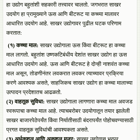
हा उद्योग बहुतांशी सहकारी तत्त्वावर चालतो. जगभरात साखर
उदयोग हा प्रामुख्याने ऊस आणि बीटरूट या कच्च्या मालावर
आधारित उदयोग आहे. साखर उद्योगावर पुढील घटक परिणाम
करतात:
(
१)
कच्चा
माल:
साखर उद्योगाला ऊस किंवा बीटरूट हा कच्चा
माल लागतो. बहुतांश उष्णकटिबंधीय देशांत साखर उद्योग हा ऊस
आधारित उदयोग आहे. ऊस आणि बीटरूट हे दोन्ही नाशवंत कच्चा
माल असून, तोडणीनंतर लवकरात लवकर त्याच्यावर प्रक्रिया
करणे आवश्यक असते, साहजिकच साखर उद्योग हा कच्चा मालाच्या
उत्पादन प्रदेशातच आढळतो.
(
२)
वाहतूक
सुविधा:
साखर उद्योगाला लागणारा कच्चा माल अवजड
स्वरूपाचा कच्चा माल आहे. त्याचबरोबर उदयोगातून तयार झालेली
साखर बाजारपेठेपर्यंत किंवा निर्यातीसाठी बंदरापर्यंत पोहोचवण्यासाठी
प्रगत वाहतूक सुविधांची आवश्यकता असते.
(
३)
अर्धकुशल
आणि
अकुशल
मजूर:
साखर उद्योगास भरपूर