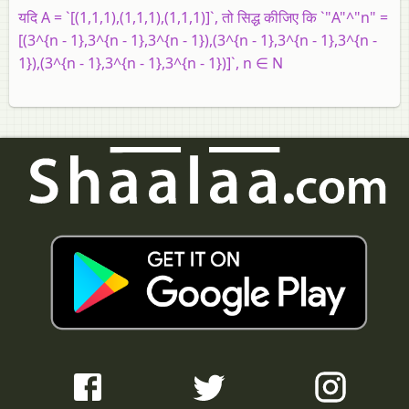
यदि A = `[(1,1,1),(1,1,1),(1,1,1)]`, तो सिद्ध कीजिए कि `"A"^"n" =
[(3^{n - 1},3^{n - 1},3^{n - 1}),(3^{n - 1},3^{n - 1},3^{n -
1}),(3^{n - 1},3^{n - 1},3^{n - 1})]`, n ∈ N