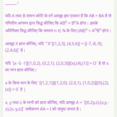
______।
यदि A तथा B समान कोटि के वर्ग आव्यूह इस प्रकार हैं कि AB = BA है तो
n
n
गणितीय आगमन द्वारा सिद्ध कीजिए कि AB
= B
A होगा। इसके
n
n
n
अतिरिक्त सिद्ध कीजिए कि समस्त n ∈ N के लिए (AB)
= A
B
होगा।
आव्यूह X ज्ञात कीजिए, यदि `"X"[(1,2,3), (4,5,6)] = [(-7,-8,-9),
(2,4,6)]` है।
यदि `[x -5 -1][(1,0,2), (0,2,1), (2,0,3)][(x),(4),(1)] = O` है तो x
का मान ज्ञात कीजिए।
x के किस मान के लिए `[(1,2,1)][(1,2,0), (2,0,1), (1,0,2)][(0),(2),
(x)] = 0` है |
x, y तथा z के मानों को ज्ञात कीजिए, यदि आव्यूह A = `[(0,2y,z),(x,y,-
z),(x,-y,z)]` समीकरण A’A = I को संतुष्ट करता है।