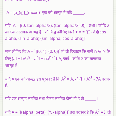
`A = [a_(ij)]_(mxxn)` एक वर्ग आव्यूह है यदि ______.
यदि `A = [(0,-tan alpha/2), (tan alpha/2, 0)]` तथा I कोटि 2
का एक तत्समक आव्यूह है। तो सिद्ध कीजिए कि I + A = `(I - A)[(cos
alpha, -sin alpha),(sin alpha, cos alpha)]`
मान लीजिए कि A = `[(0, 1), (0, 0)]` हो तो दिखाइए कि सभी n ∈ N के
n
n
n - 1
लिए (aI + bA)
= a
I + na
bA, जहाँ I कोटि 2 का तत्समक
आव्यूह है।
2
3
यदि A एक वर्ग आव्यूह इस प्रकार है कि A
= A, तो (I + A)
- 7A बराबर
है:
यदि एक आव्यूह सममित तथा विषम सममित दोनों ही है तो ______।
2
यदि A = `[(alpha, beta), (ϒ, -alpha)]` इस प्रकार है कि A
= I, तो