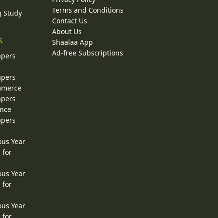
Terms and Conditions
g Study
Contact Us
About Us
s
Shaalaa App
Ad-free Subscriptions
apers
apers
ommerce
apers
ence
apers
ous Year
 for
ous Year
 for
ous Year
 for