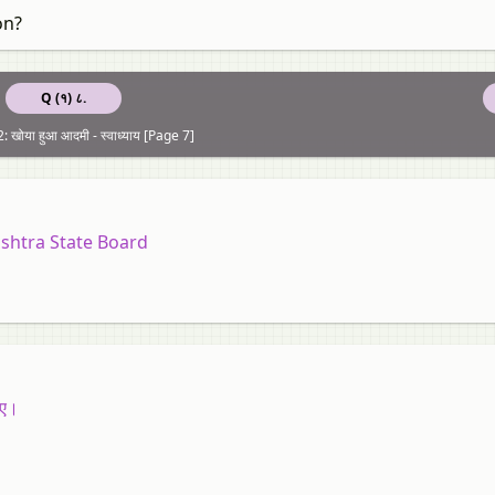
on?
Q (१) ८.
 खोया हुआ आदमी - स्‍वाध्याय [Page 7]
shtra State Board
इए।