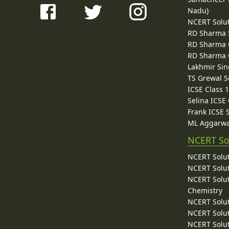
Nadu)
NCERT Solu
RD Sharma 
RD Sharma C
RD Sharma C
Lakhmir Sin
TS Grewal S
ICSE Class 
Selina ICSE
Frank ICSE 
ML Aggarwa
NCERT So
NCERT Solut
NCERT Solut
NCERT Solut
Chemistry
NCERT Solut
NCERT Solut
NCERT Solut