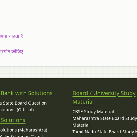
नापना चाहता है।
ें प्रयोग कीजिए।
 Bank with Solutions
Board / University Study
Material
 State Board Question
lutions (Official)
CBSE Study Material
Maharashtra State Board Stud
 Solutions
Material
Solutions (Maharashtra)
Tamil Nadu State Board Study 
alvi Solutions (Tamil