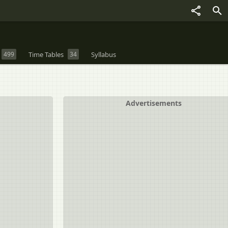
499
Time Tables
34
Syllabus
Advertisements