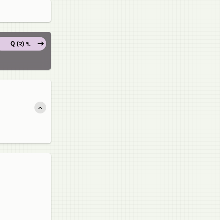
Q (२) १.