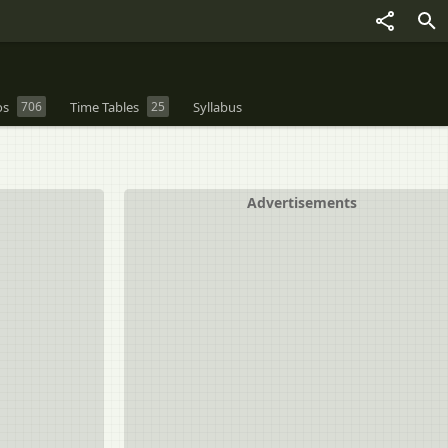
os
706
Time Tables
25
Syllabus
Advertisements