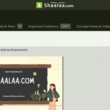
Mock Tests
42
Important Solutions
23871
Concept Notes & Vide
Advertisements