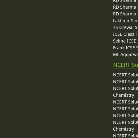
RD Sharma 
RD Sharma C
RD Sharma C
Lakhmir Sin
TS Grewal S
ICSE Class 
Selina ICSE
Frank ICSE 
ML Aggarwa
NCERT So
NCERT Solut
NCERT Solut
NCERT Solut
Chemistry
NCERT Solut
NCERT Solut
NCERT Solut
NCERT Solut
Chemistry
NCERT Solut