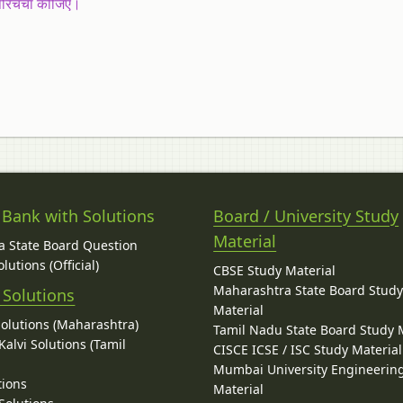
परिचर्चा कीजिए।
 Bank with Solutions
Board / University Study
Material
 State Board Question
lutions (Official)
CBSE Study Material
Maharashtra State Board Stud
 Solutions
Material
Solutions (Maharashtra)
Tamil Nadu State Board Study 
alvi Solutions (Tamil
CISCE ICSE / ISC Study Material
Mumbai University Engineerin
tions
Material