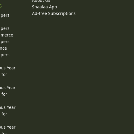
About Us
s
Shaalaa App
Ad-free Subscriptions
apers
apers
ommerce
apers
ence
apers
ous Year
 for
ous Year
 for
ous Year
 for
ous Year
 for