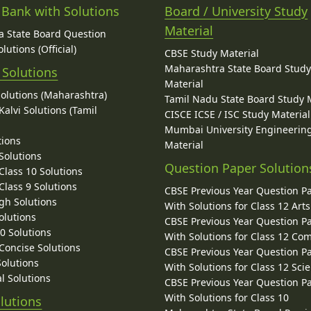
 Bank with Solutions
Board / University Study
Material
 State Board Question
lutions (Official)
CBSE Study Material
Maharashtra State Board Stud
 Solutions
Material
Solutions (Maharashtra)
Tamil Nadu State Board Study 
alvi Solutions (Tamil
CISCE ICSE / ISC Study Material
Mumbai University Engineerin
tions
Material
Solutions
Question Paper Solution
lass 10 Solutions
lass 9 Solutions
CBSE Previous Year Question P
gh Solutions
With Solutions for Class 12 Arts
olutions
CBSE Previous Year Question P
10 Solutions
With Solutions for Class 12 C
 Concise Solutions
CBSE Previous Year Question P
Solutions
With Solutions for Class 12 Sci
l Solutions
CBSE Previous Year Question P
With Solutions for Class 10
lutions