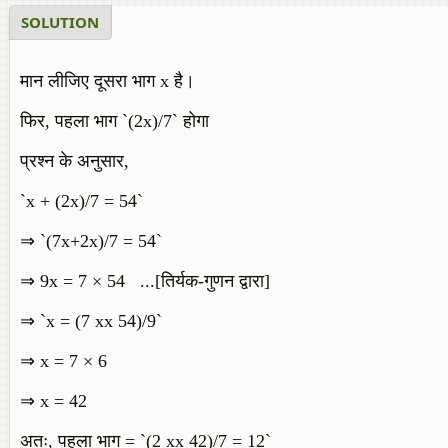
SOLUTION
मान लीजिए दूसरा भाग x है।
फिर, पहला भाग `(2x)/7` होगा
प्रश्न के अनुसार,
`x + (2x)/7 = 54`
⇒ `(7x+2x)/7 = 54`
⇒ 9x = 7 × 54 ...[तिर्यक-गुणन द्वारा]
⇒ `x = (7 xx 54)/9`
⇒ x = 7 × 6
⇒ x = 42
अतः, पहला भाग = `(2 xx 42)/7 = 12`