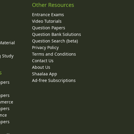
Other Resources
Entrance Exams
Video Tutorials
Question Papers
y
Question Bank Solutions
Question Search (beta)
Material
Privacy Policy
Terms and Conditions
g Study
Contact Us
About Us
s
Shaalaa App
Ad-free Subscriptions
apers
apers
ommerce
apers
ence
apers