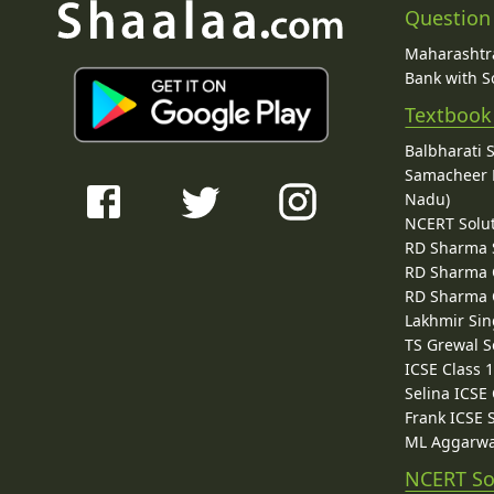
Question
Maharashtra
Bank with So
Textbook
Balbharati 
Samacheer K
Nadu)
NCERT Solu
RD Sharma 
RD Sharma C
RD Sharma C
Lakhmir Sin
TS Grewal S
ICSE Class 
Selina ICSE
Frank ICSE 
ML Aggarwa
NCERT So