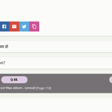
्या हो
on?
Q 88.
वाले रैखिक समीकरण - प्रश्नावली [Page 118]