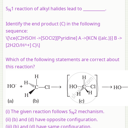
S
1 reaction of alkyl halides lead to ___________.
N
Identify the end product (C) in the following
sequence:
\[\ce{C2H5OH ->[SOCl2][Pyridine] A ->[KCN {(alc.)}] B ->
[2H2O/H^+] C}\]
Which of the following statements are correct about
this reaction?
(i) The given reaction follows S
2 mechanism.
N
(ii) (b) and (d) have opposite configuration.
(iii) (b) and (d) have same configuration.