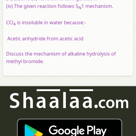
(iv) The given reaction follows S
1 mechanism.
N
CCl
is insoluble in water because:-
4
Acetic anhydride from acetic acid
Discuss the mechanism of alkaline hydrolysis of
methyl bromide.