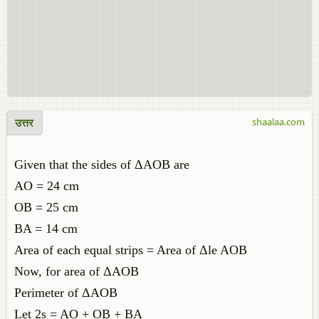
उत्तर
shaalaa.com
Given that the sides of ΔAOB are
AO = 24 cm
OB = 25 cm
BA = 14 cm
Area of each equal strips = Area of Δle AOB
Now, for area of ΔAOB
Perimeter of ΔAOB
Let 2s = AO + OB + BA