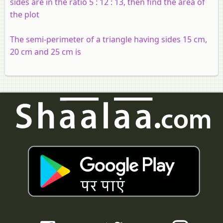
sides are in the ratio 5 : 12 : 13, then find the area of
the plot
The semi-perimeter of a triangle having sides 15 cm,
20 cm and 25 cm is