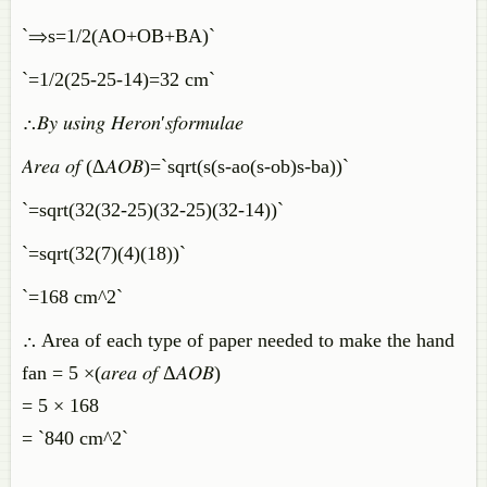
`⇒s=1/2(AO+OB+BA)`
`=1/2(25-25-14)=32 cm`
∴𝐵𝑦 𝑢𝑠𝑖𝑛𝑔 𝐻𝑒𝑟𝑜𝑛′𝑠𝑓𝑜𝑟𝑚𝑢𝑙𝑎𝑒
𝐴𝑟𝑒𝑎 𝑜𝑓 (Δ𝐴𝑂𝐵)=`sqrt(s(s-ao(s-ob)s-ba))`
`=sqrt(32(32-25)(32-25)(32-14))`
`=sqrt(32(7)(4)(18))`
`=168 cm^2`
∴ Area of each type of paper needed to make the hand
fan = 5 ×(𝑎𝑟𝑒𝑎 𝑜𝑓 Δ𝐴𝑂𝐵)
= 5 × 168
= `840 cm^2`