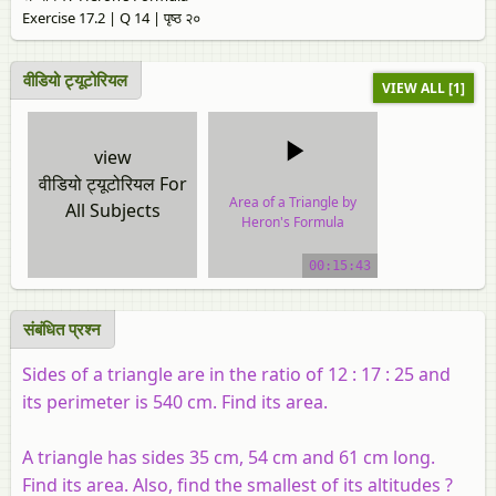
Exercise 17.2 | Q 14 | पृष्ठ २०
वीडियो ट्यूटोरियल
VIEW ALL [1]
view
वीडियो ट्यूटोरियल For
Area of a Triangle by
All Subjects
Heron's Formula
video tutorial
00:15:43
संबंधित प्रश्न
Sides of a triangle are in the ratio of 12 : 17 : 25 and
its perimeter is 540 cm. Find its area.
A triangle has sides 35 cm, 54 cm and 61 cm long.
Find its area. Also, find the smallest of its altitudes ?