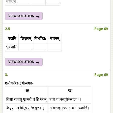
कीर्तिम्‌
______
______
______
VIEW SOLUTION
2.5
Page 69
पदानि
लिङ्गम्
विभक्ति:
वचनम्‌
भूषणानि
______
______
______
VIEW SOLUTION
3.
Page 69
श्लोकांशान् योजयत-
क
ख
विद्या राजसु पूज्यते न हि धनम्
हारा न चन्द्रोज्ज्वलाः।
केयूराः न विभूषयन्ति पुरुषम्
न भ्रातृभाज्यं न च भारकारि।