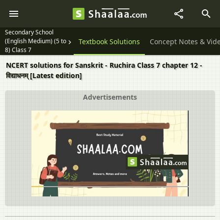
Secondary School
(English Medium) (5 to
Textbook Solutions
Concept Notes & Vid
8) Class 7
NCERT solutions for Sanskrit - Ruchira Class 7 chapter 12 -
विद्याधनम् [Latest edition]
Advertisements