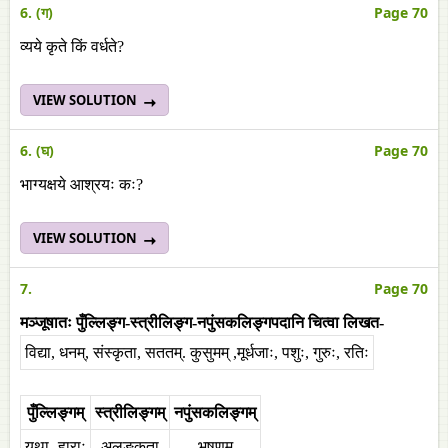
6. (ग)
Page 70
व्यये कृते किं वर्धते?
VIEW SOLUTION
6. (घ)
Page 70
भाग्यक्षये आश्रयः कः?
VIEW SOLUTION
7.
Page 70
मञ्जूषातः पुँल्लिङ्ग-स्त्रीलिङ्ग-नपुंसकलिङ्गपदानि चित्वा लिखत-
विद्या, धनम्, संस्कृता, सततम्. कुसुमम् ,मूर्धजाः, पशुः, गुरुः, रतिः
पुँल्लिङ्गम्
स्त्रीलिङ्गम्
नपुंसकलिङ्गम्
यथा- हाराः
अलङ्कता
भूषणम्