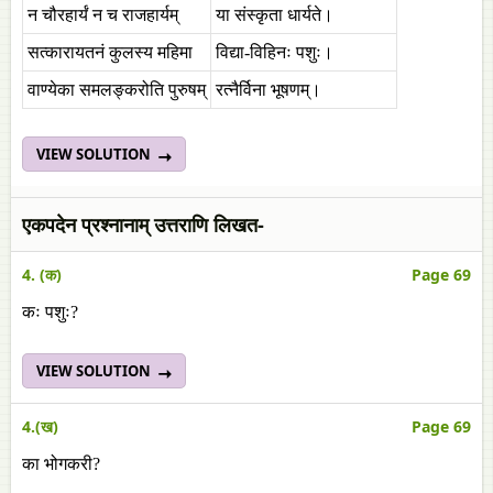
न चौरहार्यं न च राजहार्यम्
या संस्कृता धार्यते।
सत्कारायतनं कुलस्य महिमा
विद्या-विहिनः पशुः।
वाण्येका समलङ्करोति पुरुषम्
रत्नैर्विना भूषणम्।
VIEW SOLUTION
एकपदेन प्रश्नानाम् उत्तराणि लिखत-
4. (क)
Page 69
कः पशुः?
VIEW SOLUTION
4.(ख)
Page 69
का भोगकरी?