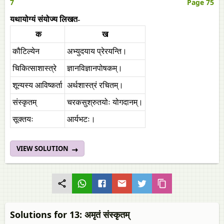
7
Page 75
यथायोग्यं संयोज्य लिखत-
क
ख
कौटिल्येन
अभ्युदयाय प्रेरयन्ति।
चिकित्साशास्त्रे
ज्ञानविज्ञानपोषकम्।
शून्यस्य आविष्कर्ता
अर्थशास्त्रं रचितम्।
संस्कृतम्
चरकसुश्रुतयोः योगदानम्।
सूक्तयः
आर्यभटः।
VIEW SOLUTION
Solutions for 13: अमृतं संस्कृतम्