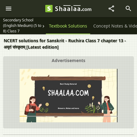
Secondary School
(English Medium) (5 to
Textbook Solutions
Concept Notes & Vid
8) Class 7
NCERT solutions for Sanskrit - Ruchira Class 7 chapter 13 -
अमृतं संस्कृतम् [Latest edition]
Advertisements