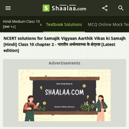
Hindi Medium Class 10
Question Papers
Textbook Solutions
MCQ Online Mock Te
[कक्षा १०]
NCERT solutions for Samajik Vigyaan Aarthik Vikas ki Samajh
[Hindi] Class 10 chapter 2 - भारतीय अर्थव्यवस्था के क्षेत्रक [Latest
edition]
Advertisements