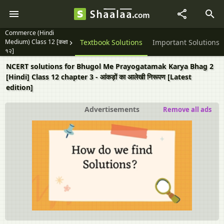
Commerce (Hindi
Medium) Class 12 [कक्षा
Question Papers
Textbook Solutions
Important Solutions
१२]
NCERT solutions for Bhugol Me Prayogatamak Karya Bhag 2
[Hindi] Class 12 chapter 3 - आंकड़ों का आलेखी निरूपण [Latest
edition]
Advertisements
Remove all ads