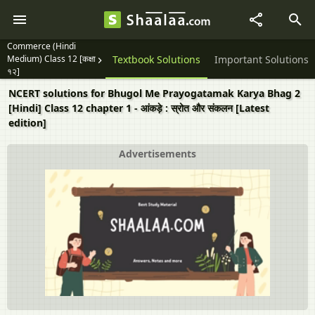
Commerce (Hindi
Medium) Class 12 [कक्षा
Question Papers
Textbook Solutions
Important Solutions
१२]
NCERT solutions for Bhugol Me Prayogatamak Karya Bhag 2
[Hindi] Class 12 chapter 1 - आंकड़े : स्रोत और संकलन [Latest
edition]
Advertisements