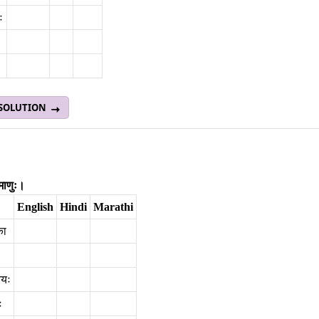
ः
 SOLUTION
माणुः।
English
Hindi
Marathi
िका
ः
ियः
ः