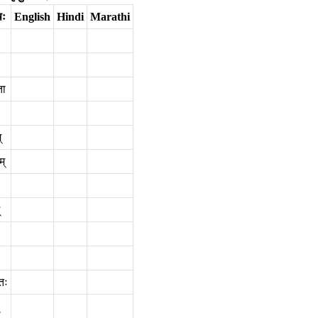
षः
English
Hindi
Marathi
ता
‌
्‌
तः