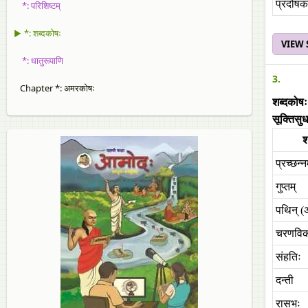
प्रदोषक
*: परिशिष्टम्
▶ *: शब्दकोषः
VIEW
*: धातुरूपाणि
3.
Chapter *: अमरकोषः
शब्दकोषः
सूक्तिसु
श
प्रच्छन्नम
गुप्तम्
पथिन् (
चरणवि
संहतिः
दन्ती
रासभः