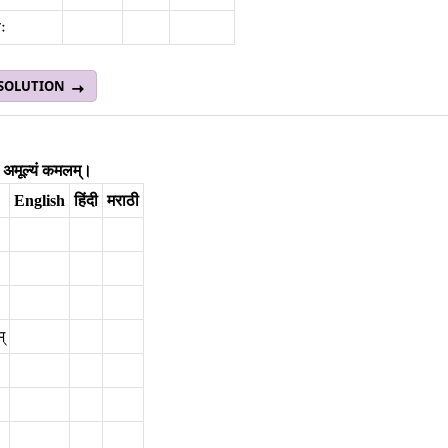
बः
 SOLUTION
 अमूल्यं कमलम्‌।
English
हिंदी
मराठी
्