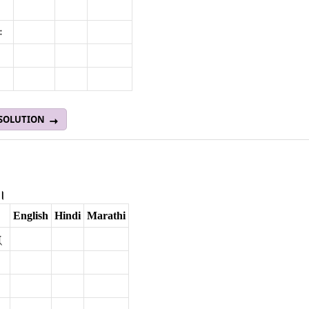
ः
 SOLUTION
ा।
English
Hindi
Marathi
‌