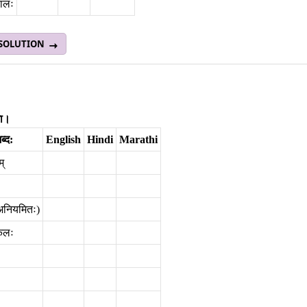
ालः
 SOLUTION
धा।
ब्द:
English
Hindi
Marathi
्‌
अनियमितः)
कलः