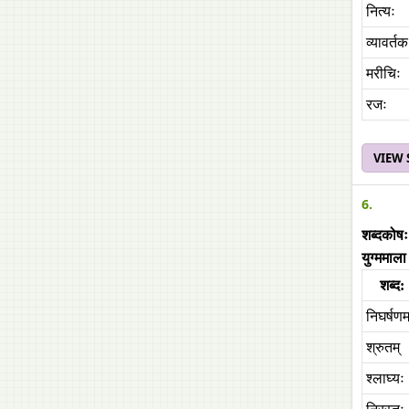
नित्यः
व्यावर्तक
मरीचिः
रजः
VIEW
6.
शब्दकोषः
युग्ममाल
शब्द:
निघर्षणम्
श्रुतम्
श्लाघ्यः