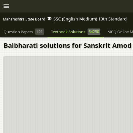
SSC (English Medium) 10th Standard
Maharashtra State Board
Question Papers
401
Textbook Solutions
34250
MCQ Online M
Balbharati solutions for Sanskrit Amod 