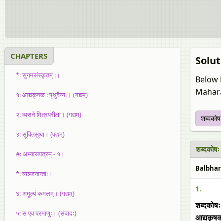
CHAPTERS
Solut
*: सुगमसंस्कृतम् :।
Below 
Mahara
१: आद्यकृषक : पृथुवैन्यः। (गद्यम्)
२: व्यसने मित्रपरीक्षा। (गद्यम्)
शब्दकोषः
३: सूक्तिसुधा। (पद्यम्)
शब्दकोषः
#: अभ्यासपत्रम् - १।
Balbhara
*: व्यञ्जनान्ताः।
1.
४: अमूल्यं कमलम्। (गद्यम्)
शब्दकोषः
५: स एव परमाणुः। (संवादः)
आद्यकृषक