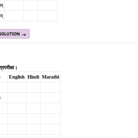
्‌
्‌
 SOLUTION
त्रपरीक्षा।
:
English
Hindi
Marathi
िः