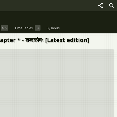
499
Time Tables
34
Syllabus
er * - शब्दकोषः [Latest edition]