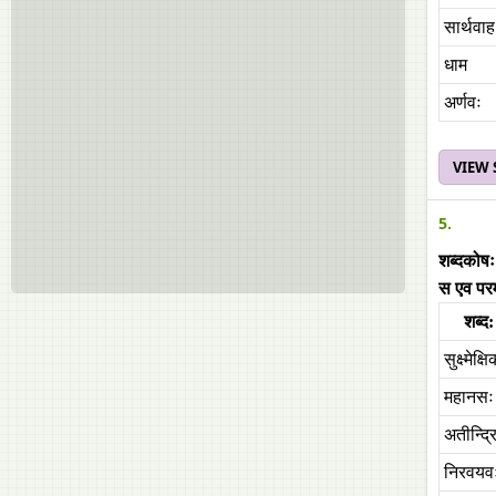
सार्थवाह
धाम
अर्णवः
VIEW
5.
शब्दकोषः
स एव पर
शब्द:
सुक्ष्मेक्ष
महानस
अतीन्द्र
निरवयव