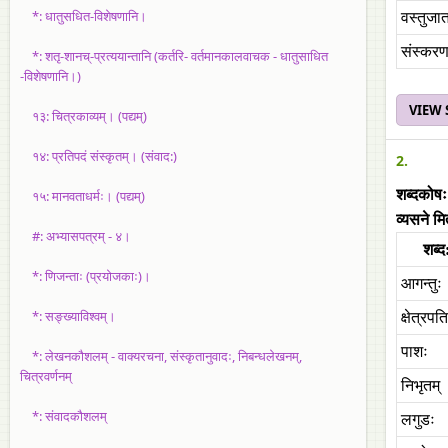
*: धातुसधित-विशेषणानि।
वस्तुजातम
संस्करणम
*: शतृ-शानच्-प्रत्ययान्तानि (कर्तरि- वर्तमानकालवाचक - धातुसाधित
-विशेषणानि।)
VIEW
१३: चित्रकाव्यम्। (पद्यम्)
१४: प्रतिपदं संस्कृतम्। (संवाद:)
2.
शब्दकोषः
१५: मानवताधर्मः। (पद्यम्)
व्यसने मि
#: अभ्यासपत्रम् - ४।
शब्द
*: णिजन्ताः (प्रयोजकाः)।
आगन्तुः
*: सङ्ख्याविश्वम्।
क्षेत्रपत
पाशः
*: लेखनकौशलम् - वाक्यरचना, संस्कृतानुवादः, निबन्धलेखनम्,
चित्रवर्णनम्
निभृतम्‌
*: संवादकौशलम्
लगुडः