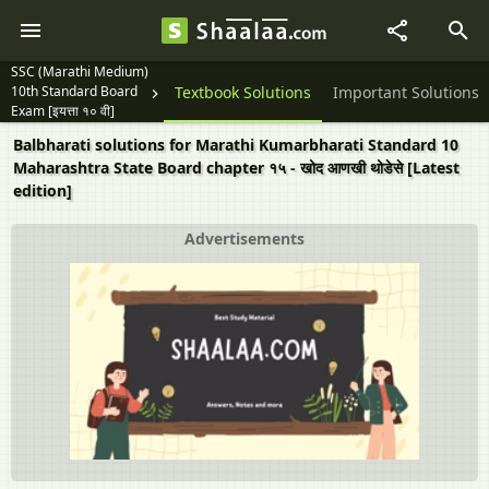
SSC (Marathi Medium)
10th Standard Board
Question Papers
Textbook Solutions
Important Solutions
Exam [इयत्ता १० वी]
Balbharati solutions for Marathi Kumarbharati Standard 10
Maharashtra State Board chapter १५ - खोद आणखी थोडेसे [Latest
edition]
Advertisements