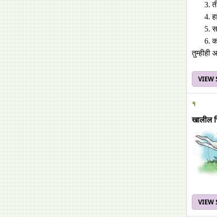
त
ह
स
क
तुम्हीही
VIEW
१
खालील चि
VIEW