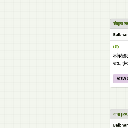
खेळूया श
Balbhara
(अ)
कवितेतील
उदा., कुं
VIEW
वाचा [P
Balbhara