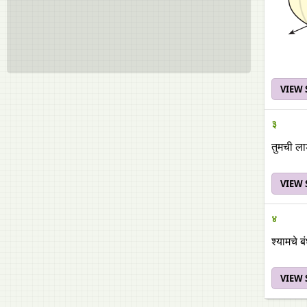
VIEW
३
तुमची ला
VIEW
४
श्यामचे ब
VIEW