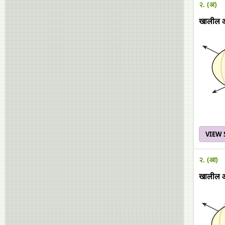
२. (अ)
खालील आक
VIEW
२. (आ)
खालील आक