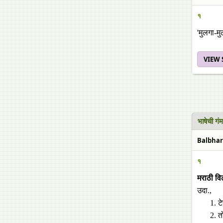
१
'मुलगा-मु
VIEW
भाषेची ग
Balbhara
१
मराठी वि
उदा.,
ट
त