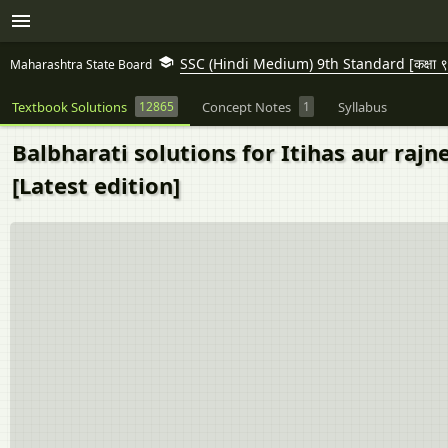
SSC (Hindi Medium) 9th Standard [कक्षा ९
Maharashtra State Board
Textbook Solutions
12865
Concept Notes
1
Syllabus
Balbharati solutions for Itihas aur rajne
[Latest edition]