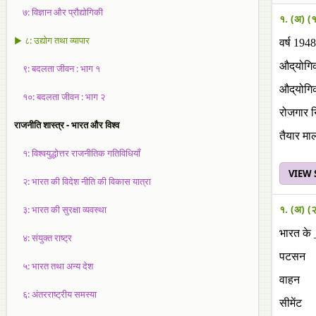
७: विज्ञान और प्रौद्योगिकी
१. (अ) (
▶ ८: उद्योग तथा व्यापार
वर्ष 194
औद्‌योगि
९: बदलता जीवन : भाग १
औद्‌योगि
१०: बदलता जीवन : भाग २
रोजगार न
राजनीति शास्त्र - भारत और विश्व
तैयार मा
१: विश्वयुद्धोत्तर राजनीतिक गतिविधियाँ
VIEW
२: भारत की विदेश नीति की विकास यात्रा
१. (अ) (
३: भारत की सुरक्षा व्यवस्था
भारत के 
४: संयुक्त राष्ट्र
पटसन
५: भारत तथा अन्य देश
वाहन
६: अंतरराष्ट्रीय समस्या
सीमेंट