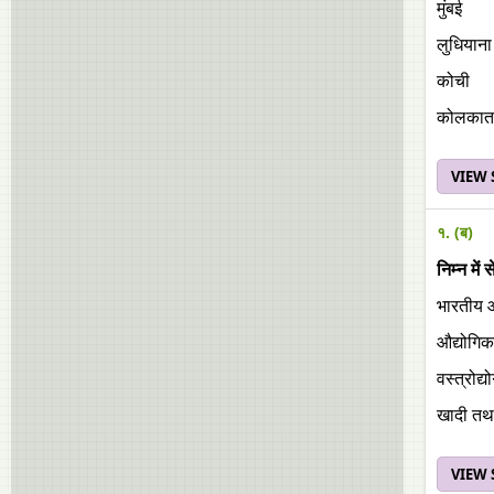
मुंबई
लुधियाना
कोची
कोलकात
VIEW
१. (ब)
निम्न मे
भारतीय औ
औद्योगिक
वस्त्रोद
खादी तथा 
VIEW