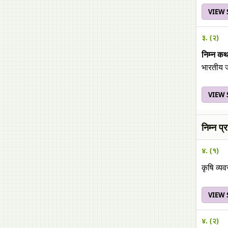
VIEW
३. (२)
निम्न क
भारतीय ज
VIEW
निम्न प्
४. (१)
कृषि व्य
VIEW
४. (२)