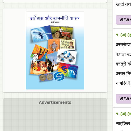
खादी तथा 
VIEW
१. (अ) (
वस्त्रोद
कपड़ा उ
वस्त्रों 
वस्त्र न
नागरिकों
VIEW
Advertisements
१. (अ) (
साइकिल उ