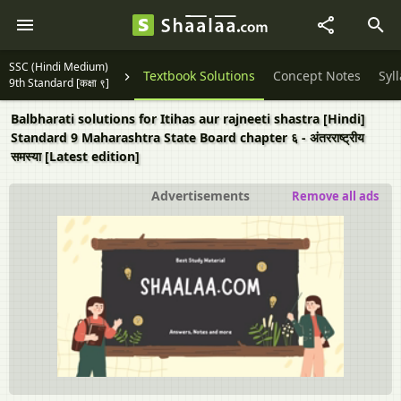
SSC (Hindi Medium)
Textbook Solutions
Concept Notes
Syl
9th Standard [कक्षा ९]
Balbharati solutions for Itihas aur rajneeti shastra [Hindi]
Standard 9 Maharashtra State Board chapter ६ - अंतरराष्ट्रीय
समस्या [Latest edition]
Advertisements
Remove all ads