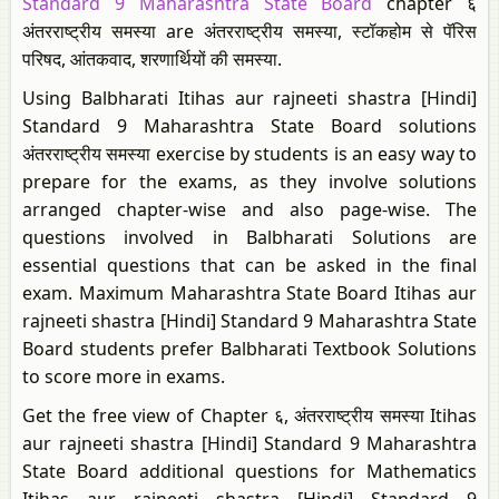
Standard 9 Maharashtra State Board
chapter ६
अंतरराष्ट्रीय समस्या are अंतरराष्ट्रीय समस्या, स्टॉकहोम से पॅरिस
परिषद, आंतकवाद, शरणार्थियों की समस्या.
Using Balbharati Itihas aur rajneeti shastra [Hindi]
Standard 9 Maharashtra State Board solutions
अंतरराष्ट्रीय समस्या exercise by students is an easy way to
prepare for the exams, as they involve solutions
arranged chapter-wise and also page-wise. The
questions involved in Balbharati Solutions are
essential questions that can be asked in the final
exam. Maximum Maharashtra State Board Itihas aur
rajneeti shastra [Hindi] Standard 9 Maharashtra State
Board students prefer Balbharati Textbook Solutions
to score more in exams.
Get the free view of Chapter ६, अंतरराष्ट्रीय समस्या Itihas
aur rajneeti shastra [Hindi] Standard 9 Maharashtra
State Board additional questions for Mathematics