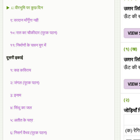
▶ ८: वीरभूमि पर कुछ दिन
उत्‍तर ल
ऊँट की स
९: वरदान माँगूँगा नही
१०: रात का चौकीदार (पूरक पठन)
VIEW
११: निर्माणों के पावन युग में
(१) (ख)
दूसरी इकाई
उत्‍तर ल
ऊँट की स
१: कह कविराय
२: जंगल (पूरक पठन)
VIEW
३: इनाम
(२)
४: सिंधु का जल
जोड़ियाँ 
५: अतीत के पत्र
(क) रेग
६: निसर्ग वैभव (पूरक पठन)