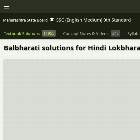
SSC (English Medium) 9th Standard
Maharashtra State Board
Textbook Solutions
11955
Concept Notes & Videos
347
Syllab
Balbharati solutions for Hindi Lokbharat