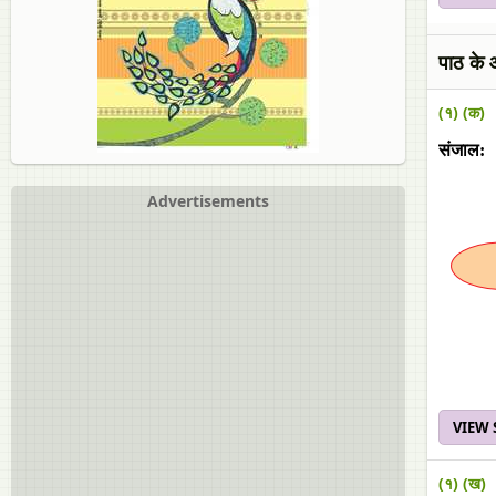
पाठ के आ
(१) (क)
संजाल:
Advertisements
VIEW
(१) (ख)