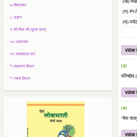
(ख) मखमल
७: शिष्‍टाचार
(ग) रंग-
८: उड़ान
(घ) पर्य
९: मेरे पिता जी (पूरक पठन)
१०: अपराजेय
VIEW
११: स्‍वतंत्रता गान
(३)
*: व्याकरण विभाग
परिच्छेद 
*: रचना विभाग
VIEW
(४)
‘मेरा या
VIEW