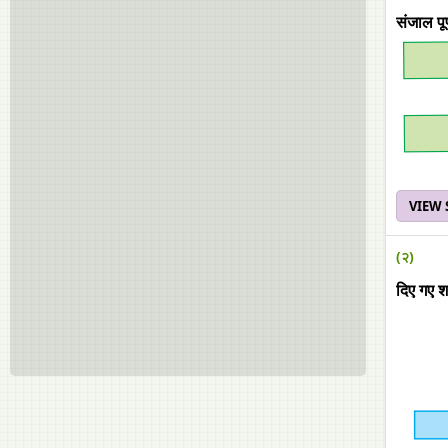
संजाल पू
VIEW
(२)
दिए गए शब