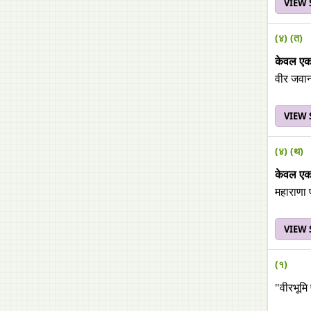
VIEW
(४) (त)
केवल एक श
वीर जवान
VIEW
(४) (थ)
केवल एक श
महाराणा 
VIEW
(१)
"वीरभूम