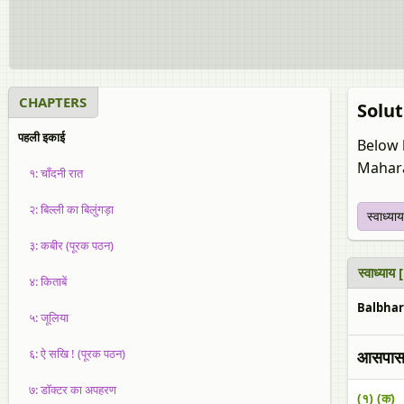
CHAPTERS
Solut
पहली इकाई
Below 
Mahara
१: चाँदनी रात
२: बिल्ली का बिलुंगड़ा
स्वाध्याय
३: कबीर (पूरक पठन)
स्वाध्या
४: किताबें
Balbhara
५: जूलिया
६: ऐ सखि ! (पूरक पठन)
आसपास: 
७: डाॅक्‍टर का अपहरण
(१) (क)