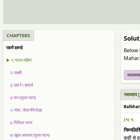
CHAPTERS
Solut
पहली इकाई
Below 
Mahara
▶ १: भारत महिमा
२: लक्ष्मी
स्‍वाध्याय
३: वाह रे ! हमदर्द
स्‍वाध्या
४: मन (पूरक पठन)
Balbhara
५: गोवा : जैसा मैंने देखा
(१) १.
६: गिरिधर नागर
निम्‍नलिखि
७: खुला आकाश (पूरक पठन)
कहीं से 