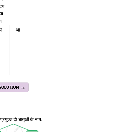
ृदय
ेज
ेव
अ
आ
___
______
___
______
___
______
___
______
 SOLUTION
ं प्रयुक्त दो धातुओं के नाम: