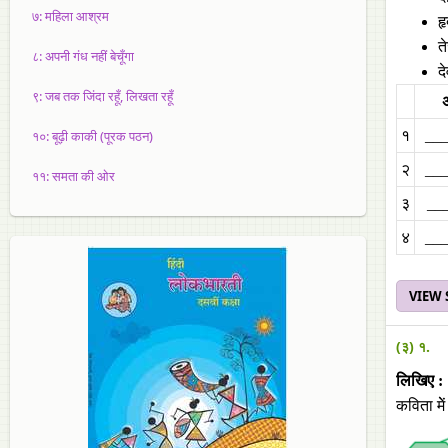
७: महिला आश्रम
ह
त
८: अपनी गंध नहीं बेचूँगा
द
९: जब तक जिंदा रहूँ, लिखता रहूँ
१०: बूढ़ी काकी (पूरक पठन)
१
___
२
___
११: समता की ओर
३
___
४
___
VIEW
(३) १.
लिखिए :
कविता मेे