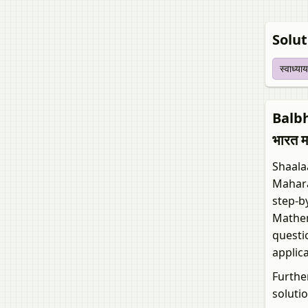
Solut
स्‍वाध्याय
Balbh
भारत म
Shaala
Mahara
step-b
Mathem
questi
applic
Furthe
solutio