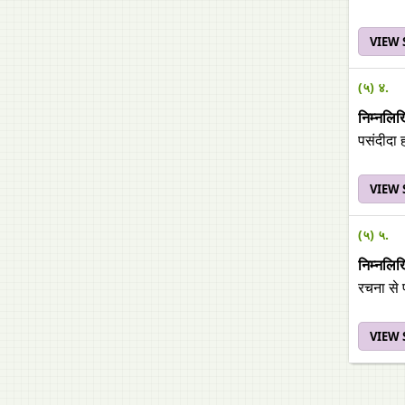
VIEW
(५) ४.
निम्‍नलिख
पसंदीदा 
VIEW
(५) ५.
निम्‍नलिख
रचना से प
VIEW