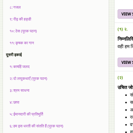
८: गजल
VIEW
९: रीढ़ की हड्डी
(१) २.
१०: ठेस (पूरक पठन)
निम्‍नलिखि
११: कृषक का गान
वही हम द
दूसरी इकाई
VIEW
१: बरषहिं जलद
(२)
२: दो लघुकथाएँ (पूरक पठन)
उचित जोड़
३: श्रम साधना
स
४: छापा
सत
अ
५: ईमानदारी की प्रतिमूर्ति
रत
व
६: हम इस धरती की संतति हैं (पूरक पठन)
द