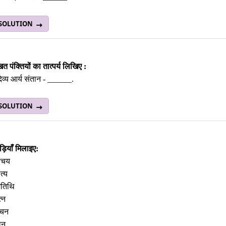
 SOLUTION
त पंक्‍तियों का तात्‍पर्य लिखिए :
िव्य आर्य संतान - ______.
 SOLUTION
ियाँ मिलाइए:
ंचय
्‍य
तिथि
्‍न
चन
ान