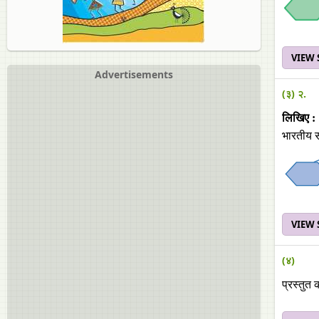
VIEW
Advertisements
(३) २.
लिखिए :
भारतीय सं
VIEW
(४)
प्रस्‍तुत