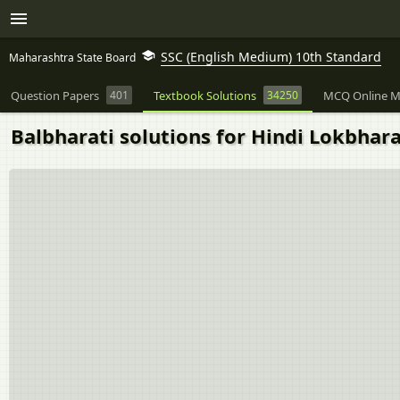
SSC (English Medium) 10th Standard
Maharashtra State Board
Question Papers
401
Textbook Solutions
34250
MCQ Online M
Balbharati solutions for Hindi Lokbharat