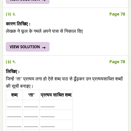
(२) २.
Page 78
कारण लिखिए :
लेखक ने फूल के गमले अपने पास से निकाल दिए
VIEW SOLUTION
(३) १.
Page 78
लिखिए :
जिन्हें ‘ता’ प्रत्‍यय लगा हो ऐसे शब्‍द पाठ से ढूँढ़कर उन प्रत्‍ययसाधित शब्‍दों
की सूची बनाइए।
शब्‍द
‘ता’
प्रत्‍यय साधित शब्द
______
______
______
______
______
______
______
______
______