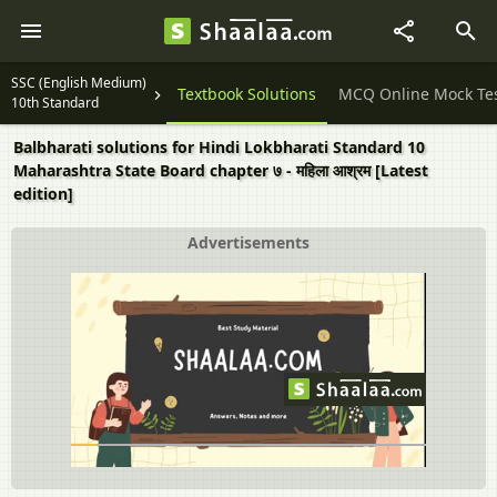
SSC (English Medium)
Question Papers
Textbook Solutions
MCQ Online Mock Te
10th Standard
Balbharati solutions for Hindi Lokbharati Standard 10
Maharashtra State Board chapter ७ - महिला आश्रम [Latest
edition]
Advertisements