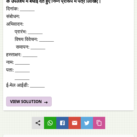
के उपलक्ष्य में बधाई देते हुए निम्न प्रारूप में पत्र लिखिए।
दिनांक: ______
संबाेधन:
अभिवादन:
प्रारंभ: ______
विषय विवेचन: ______
समापन: ______
हस्‍ताक्षर: ______
नाम: ______
पता: ______
______
ई-मेल आईडी: ______
VIEW SOLUTION