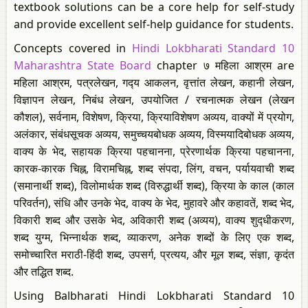
textbook solutions can be a core help for self-study
and provide excellent self-help guidance for students.
Concepts covered in
Hindi Lokbharati Standard 10
Maharashtra State Board
chapter ७ महिला आश्रम are
महिला आश्रम, पत्रलेखन, गद्‍य आकलन, वृत्तांत लेखन, कहानी लेखन,
विज्ञापन लेखन, निबंध लेखन, उपयोजित / रचनात्मक लेखन (लेखन
कौशल), सर्वनाम, विशेषण, क्रिया, क्रियाविशेषण अव्यय, वाक्‍यों में प्रयोग,
अलंकार, संबंधसूचक अव्यय, समुच्चयबोधक अव्यय, विस्‍मयादिबोधक अव्यय,
वाक्‍य के भेद, सहायक क्रिया पहचानना, प्रेरणार्थक क्रिया पहचानना,
कारक-कारक चिह्न, विरामचिह्न, शब्‍द संपदा, लिंग, वचन, पर्यायवाची शब्द
(समानार्थी शब्द)​​, विलोमार्थक शब्द (विरुद्धार्थी शब्द), क्रिया के काल (काल
परिवर्तन), संधि और उनके भेद, वाक्‍य के भेद, मुहावरे और कहावतें, शब्‍द भेद,
विकारी शब्‍द और उसके भेद, अविकारी शब्द (अव्यय), वाक्य शुद्‍धीकरण,
शब्‍द युग्‍म, भिन्नार्थक शब्‍द, व्याकरण, अनेक शब्‍दों के लिए एक शब्द,
समोच्चारित मराठी-हिंदी शब्‍द, उपसर्ग, प्रत्यय, और मूल शब्द, संज्ञा, कृदंत
और तद्धित शब्द.
Using Balbharati Hindi Lokbharati Standard 10